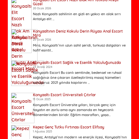
Güzel
20 Ocak 2026
Nazlı Konyaaltı sahilinin en gizli en yakıcı en ıslak sırrı
Antalya elit ...
Konyaaltının Deniz Kokulu Derin Rüyası Anal Escort
Mira
23 Ocak 2026
Mira, Konyaaltı’nın uzun sahil şeridi, turkuaz dalgaları ve
hafif esintil...
Konyaaltı Escort Sağlık ve Esenlik Yolculuğunuzda
24 Aralık 2024
Konyaaltı Escort Bu canlı semtinde, bedensel ve ruhsal
sağlığınızı öne çıkaran özelleştirilmiş masaj hizmetleri
sunuyoruz. 2021 yılında kapılarını ...
Konyaaltı Escort Üniversiteli Çıtırlar
13 Ocak 2025
Konyaaltı Escort Üniversite yılları, birçok genç için
hayatın en zorlu ama aynı zamanda en heyecanlı
dönemlerinden biridir. Eğitim masrafları, yaşa...
Kepez Genç Tutku Fırtınası Escort Elifsay
1 Ağustos 2025
Kepez, Antalya’nın modern ve enerjik ilçesi, Konyaaltı’nın