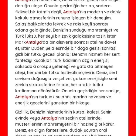
doruğa ulaşır. Onunla geçirdiğin her an, sadece
fiziksel bir tatmin değil,
Antalya
’nın modern ve deniz
kokulu atmosferinin ruhuna işleyen bir deneyim.
Salaş balıkçılarda levrek ve rakı keyfi sonrası
odana geldiğinde, Deniz’in sunduğu mahremiyet ve
Türk lüksü, her şeyi bir zevk galaksisine taşır. İster
Mark
Antalya
’da bir alışveriş sonrası oteline davet
et, ister Düden Şelalesi’nde bir doğa gezisi sonrası
gizli bir tutku gecesi planla; Deniz’in hizmeti her sert
fanteziyi kucaklar. Türk kadınının azgın enerjisi,
saksodaki orospu yeteneği ve yatakta bitmeyen
ateşi, her anı bir tutku festivaline çevirir. Deniz, sert
sevişen doğasıyla ve şehvet yakan enerjisiyle seni
zevkin stratosferine fırlatır, her anı bir tutku
katliamına dönüştürür. Onunla geçirdiğin her saniye,
Antalya
’nın turkuaz sularını, marina havasını ve
enerjik gecelerini yansıtan bir hikaye.
Gizlilik, Deniz’in hizmetlerinin kutsal kalesi. Senin
evinde veya
Antalya
’nın seçkin otellerinde
müşterilerinin mahremiyetini bir hazine gibi korur.
Deniz, en çılgın fantezilere, dudak uçuran oral