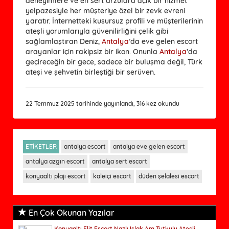
deneyimlere ve en sert arzulara açık bir hizmet
yelpazesiyle her müşteriye özel bir zevk evreni
yaratır. İnternetteki kusursuz profili ve müşterilerinin
ateşli yorumlarıyla güvenilirliğini çelik gibi
sağlamlaştıran Deniz,
Antalya
’da eve gelen escort
arayanlar için rakipsiz bir ikon. Onunla
Antalya
’da
geçireceğin bir gece, sadece bir buluşma değil, Türk
ateşi ve şehvetin birleştiği bir serüven.
22 Temmuz 2025 tarihinde yayınlandı, 316 kez okundu
ETİKETLER
antalya escort
antalya eve gelen escort
antalya azgın escort
antalya sert escort
konyaaltı plajı escort
kaleiçi escort
düden şelalesi escort
En Çok Okunan Yazılar
Konyaaltı Elit Escort Nazlı Islak Am Tutkulu Ateşli