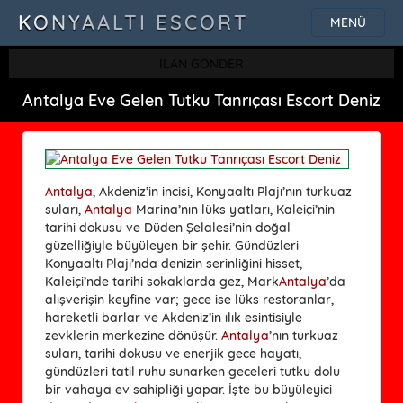
KONYAALTI ESCORT
MENÜ
İLAN GÖNDER
Antalya Eve Gelen Tutku Tanrıçası Escort Deniz
Antalya
, Akdeniz’in incisi, Konyaaltı Plajı’nın turkuaz
suları,
Antalya
Marina’nın lüks yatları, Kaleiçi’nin
tarihi dokusu ve Düden Şelalesi’nin doğal
güzelliğiyle büyüleyen bir şehir. Gündüzleri
Konyaaltı Plajı’nda denizin serinliğini hisset,
Kaleiçi’nde tarihi sokaklarda gez, Mark
Antalya
’da
alışverişin keyfine var; gece ise lüks restoranlar,
hareketli barlar ve Akdeniz’in ılık esintisiyle
zevklerin merkezine dönüşür.
Antalya
’nın turkuaz
suları, tarihi dokusu ve enerjik gece hayatı,
gündüzleri tatil ruhu sunarken geceleri tutku dolu
bir vahaya ev sahipliği yapar. İşte bu büyüleyici