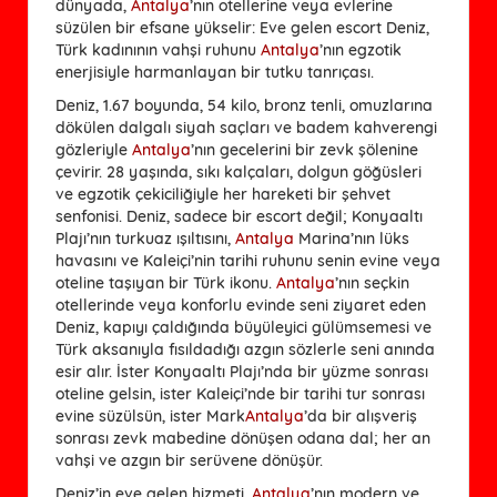
dünyada,
Antalya
’nın otellerine veya evlerine
süzülen bir efsane yükselir: Eve gelen escort Deniz,
Türk kadınının vahşi ruhunu
Antalya
’nın egzotik
enerjisiyle harmanlayan bir tutku tanrıçası.
Deniz, 1.67 boyunda, 54 kilo, bronz tenli, omuzlarına
dökülen dalgalı siyah saçları ve badem kahverengi
gözleriyle
Antalya
’nın gecelerini bir zevk şölenine
çevirir. 28 yaşında, sıkı kalçaları, dolgun göğüsleri
ve egzotik çekiciliğiyle her hareketi bir şehvet
senfonisi. Deniz, sadece bir escort değil; Konyaaltı
Plajı’nın turkuaz ışıltısını,
Antalya
Marina’nın lüks
havasını ve Kaleiçi’nin tarihi ruhunu senin evine veya
oteline taşıyan bir Türk ikonu.
Antalya
’nın seçkin
otellerinde veya konforlu evinde seni ziyaret eden
Deniz, kapıyı çaldığında büyüleyici gülümsemesi ve
Türk aksanıyla fısıldadığı azgın sözlerle seni anında
esir alır. İster Konyaaltı Plajı’nda bir yüzme sonrası
oteline gelsin, ister Kaleiçi’nde bir tarihi tur sonrası
evine süzülsün, ister Mark
Antalya
’da bir alışveriş
sonrası zevk mabedine dönüşen odana dal; her an
vahşi ve azgın bir serüvene dönüşür.
Deniz’in eve gelen hizmeti,
Antalya
’nın modern ve