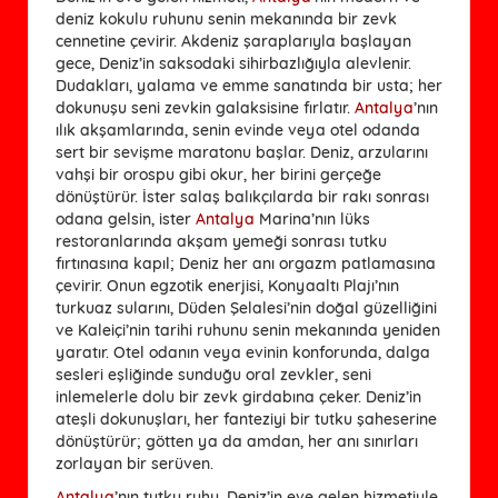
deniz kokulu ruhunu senin mekanında bir zevk
cennetine çevirir. Akdeniz şaraplarıyla başlayan
gece, Deniz’in saksodaki sihirbazlığıyla alevlenir.
Dudakları, yalama ve emme sanatında bir usta; her
dokunuşu seni zevkin galaksisine fırlatır.
Antalya
’nın
ılık akşamlarında, senin evinde veya otel odanda
sert bir sevişme maratonu başlar. Deniz, arzularını
vahşi bir orospu gibi okur, her birini gerçeğe
dönüştürür. İster salaş balıkçılarda bir rakı sonrası
odana gelsin, ister
Antalya
Marina’nın lüks
restoranlarında akşam yemeği sonrası tutku
fırtınasına kapıl; Deniz her anı orgazm patlamasına
çevirir. Onun egzotik enerjisi, Konyaaltı Plajı’nın
turkuaz sularını, Düden Şelalesi’nin doğal güzelliğini
ve Kaleiçi’nin tarihi ruhunu senin mekanında yeniden
yaratır. Otel odanın veya evinin konforunda, dalga
sesleri eşliğinde sunduğu oral zevkler, seni
inlemelerle dolu bir zevk girdabına çeker. Deniz’in
ateşli dokunuşları, her fanteziyi bir tutku şaheserine
dönüştürür; götten ya da amdan, her anı sınırları
zorlayan bir serüven.
Antalya
’nın tutku ruhu, Deniz’in eve gelen hizmetiyle