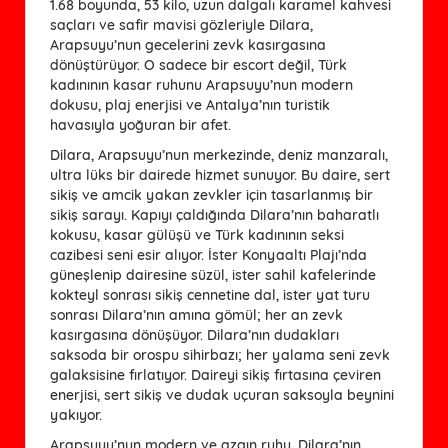
1.68 boyunda, 53 kilo, uzun dalgalı karamel kahvesi
saçları ve safir mavisi gözleriyle Dilara,
Arapsuyu’nun gecelerini zevk kasırgasına
dönüştürüyor. O sadece bir escort değil, Türk
kadınının kasar ruhunu Arapsuyu’nun modern
dokusu, plaj enerjisi ve Antalya’nın turistik
havasıyla yoğuran bir afet.
Dilara, Arapsuyu’nun merkezinde, deniz manzaralı,
ultra lüks bir dairede hizmet sunuyor. Bu daire, sert
sikiş ve amcik yakan zevkler için tasarlanmış bir
sikiş sarayı. Kapıyı çaldığında Dilara’nın baharatlı
kokusu, kasar gülüşü ve Türk kadınının seksi
cazibesi seni esir alıyor. İster Konyaaltı Plajı’nda
güneşlenip dairesine süzül, ister sahil kafelerinde
kokteyl sonrası sikiş cennetine dal, ister yat turu
sonrası Dilara’nın amına gömül; her an zevk
kasırgasına dönüşüyor. Dilara’nın dudakları
saksoda bir orospu sihirbazı; her yalama seni zevk
galaksisine fırlatıyor. Daireyi sikiş fırtasına çeviren
enerjisi, sert sikiş ve dudak uçuran saksoyla beynini
yakıyor.
Arapsuyu’nun modern ve azgın ruhu, Dilara’nın