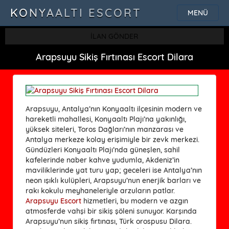
KONYAALTI ESCORT
MENÜ
İLAN GÖNDER
Arapsuyu Sikiş Fırtınası Escort Dilara
Arapsuyu, Antalya’nın Konyaaltı ilçesinin modern ve
hareketli mahallesi, Konyaaltı Plajı’na yakınlığı,
yüksek siteleri, Toros Dağları’nın manzarası ve
Antalya merkeze kolay erişimiyle bir zevk merkezi.
Gündüzleri Konyaaltı Plajı’nda güneşlen, sahil
kafelerinde naber kahve yudumla, Akdeniz’in
maviliklerinde yat turu yap; geceleri ise Antalya’nın
neon ışıklı kulüpleri, Arapsuyu’nun enerjik barları ve
rakı kokulu meyhaneleriyle arzuların patlar.
Arapsuyu Escort
hizmetleri, bu modern ve azgın
atmosferde vahşi bir sikiş şöleni sunuyor. Karşında
Arapsuyu’nun sikiş fırtınası, Türk orospusu Dilara.