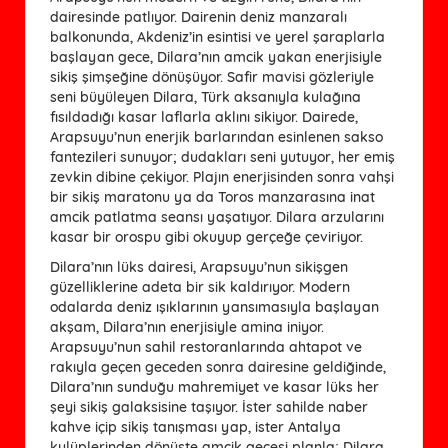
dairesinde patlıyor. Dairenin deniz manzaralı
balkonunda, Akdeniz’in esintisi ve yerel şaraplarla
başlayan gece, Dilara’nın amcik yakan enerjisiyle
sikiş şimşeğine dönüşüyor. Safir mavisi gözleriyle
seni büyüleyen Dilara, Türk aksanıyla kulağına
fısıldadığı kasar laflarla aklını sikiyor. Dairede,
Arapsuyu’nun enerjik barlarından esinlenen sakso
fantezileri sunuyor; dudakları seni yutuyor, her emiş
zevkin dibine çekiyor. Plajın enerjisinden sonra vahşi
bir sikiş maratonu ya da Toros manzarasına inat
amcik patlatma seansı yaşatıyor. Dilara arzularını
kasar bir orospu gibi okuyup gerçeğe çeviriyor.
Dilara’nın lüks dairesi, Arapsuyu’nun sikişgen
güzelliklerine adeta bir sik kaldırıyor. Modern
odalarda deniz ışıklarının yansımasıyla başlayan
akşam, Dilara’nın enerjisiyle amina iniyor.
Arapsuyu’nun sahil restoranlarında ahtapot ve
rakıyla geçen geceden sonra dairesine geldiğinde,
Dilara’nın sunduğu mahremiyet ve kasar lüks her
şeyi sikiş galaksisine taşıyor. İster sahilde naber
kahve içip sikiş tanışması yap, ister Antalya
kulüplerinden dönüşte amcik gecesi planla; Dilara