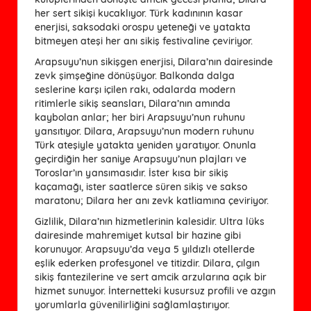
her sert sikişi kucaklıyor. Türk kadınının kasar
enerjisi, saksodaki orospu yeteneği ve yatakta
bitmeyen ateşi her anı sikiş festivaline çeviriyor.
Arapsuyu’nun sikişgen enerjisi, Dilara’nın dairesinde
zevk şimşeğine dönüşüyor. Balkonda dalga
seslerine karşı içilen rakı, odalarda modern
ritimlerle sikiş seansları, Dilara’nın amında
kaybolan anlar; her biri Arapsuyu’nun ruhunu
yansıtıyor. Dilara, Arapsuyu’nun modern ruhunu
Türk ateşiyle yatakta yeniden yaratıyor. Onunla
geçirdiğin her saniye Arapsuyu’nun plajları ve
Toroslar’ın yansımasıdır. İster kısa bir sikiş
kaçamağı, ister saatlerce süren sikiş ve sakso
maratonu; Dilara her anı zevk katliamına çeviriyor.
Gizlilik, Dilara’nın hizmetlerinin kalesidir. Ultra lüks
dairesinde mahremiyet kutsal bir hazine gibi
korunuyor. Arapsuyu’da veya 5 yıldızlı otellerde
eşlik ederken profesyonel ve titizdir. Dilara, çılgın
sikiş fantezilerine ve sert amcik arzularına açık bir
hizmet sunuyor. İnternetteki kusursuz profili ve azgın
yorumlarla güvenilirliğini sağlamlaştırıyor.