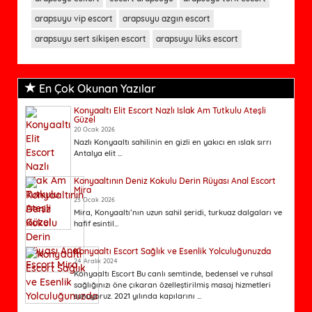
arapsuyu vip escort
arapsuyu azgın escort
arapsuyu sert sikişen escort
arapsuyu lüks escort
En Çok Okunan Yazılar
Konyaaltı Elit Escort Nazlı Islak Am Tutkulu Ateşli
Güzel
20 Ocak 2026
Nazlı Konyaaltı sahilinin en gizli en yakıcı en ıslak sırrı
Antalya elit ...
Konyaaltının Deniz Kokulu Derin Rüyası Anal Escort
Mira
23 Ocak 2026
Mira, Konyaaltı’nın uzun sahil şeridi, turkuaz dalgaları ve
hafif esintil...
Konyaaltı Escort Sağlık ve Esenlik Yolculuğunuzda
24 Aralık 2024
Konyaaltı Escort Bu canlı semtinde, bedensel ve ruhsal
sağlığınızı öne çıkaran özelleştirilmiş masaj hizmetleri
sunuyoruz. 2021 yılında kapılarını ...