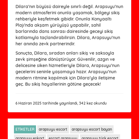
Dilara’nın büyüsü daireyle sınırlı değil. Arapsuyu’nun
modern atmosferini onunla yaşamak, bölgeyi sikiş
rehberiyle keşfetmek gibidir. Onunla Konyaaltı
Plajı’nda akşam yürüyüşü yapabilir, sahil
barlarında dans sonrası dairesinde geceyi sikiş
katliamıyla taçlandırabilirsin. Dilara, Arapsuyu’nun
her anında zevk partnerindir.
Sonuçta, Dilara, sıradan anları sikiş ve saksoyla
zevk şimşeğine dönüştürüyor. Güvenilir, azgın ve
delicesine siken hizmetleriyle Dilara, Arapsuyu’nun
gecelerini seninle yaşamaya hazır. Arapsuyu’nun
modern ritmine kapılmak için Dilara’yla iletişime
geç. Bu sikiş hayallerinin götüne geçecek!
6 Haziran 2025 tarihinde yayınlandı, 342 kez okundu
ETİKETLER
arapsuyu escort
arapsuyu escort bayan
arapsuyu eskort
escort arapsuyu
arapsuyu türk escort