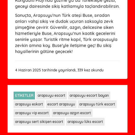
Konyaaltı Plajı’nda yüzme ya da Tünektepe gezisi;
geceyi dairesinde sikiş katliamıyla taçlandırabilirsin.
Sonuçta, Arapsuyu’nun Türk ateşi Buse, sıradan 
anları vahşi sikiş ve dudak uçuran saksoyla zevk 
şimşeğine çevirir. Güvenilir, azgın, delicesine siken 
hizmetleriyle Buse, Arapsuyu’nun kaotik gecelerini 
seninle yaşar. Turistik ritme kapıl, Türk orospusuyla 
zevkin amına koy. Buse’yle iletişime geç! Bu sikiş 
hayallerinin götüne geçecek!
4 Haziran 2025 tarihinde yayınlandı, 339 kez okundu
ETİKETLER
arapsuyu escort
arapsuyu escort bayan
arapsuyu eskort
escort arapsuyu
arapsuyu türk escort
arapsuyu vip escort
arapsuyu azgın escort
arapsuyu sert sikişen escort
arapsuyu lüks escort