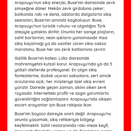
Arapsuyu’nun sikiş enerjisi, Buse’nin dairesinde zevk
şimşeğine döner. Mekân zevk girdabına çeker;
balkonda rakı ve deniz, odalarda dalgalarla sikiş
seansları, Buse’nin amında kayboluşun. Buse,
Arapsuyu’nun turistik ruhunu ve çılgınlığını Türk
ateşiyle yatakta diriltir. Onunla her saniye plajların,
sahil barlarının, neon ışıkların yansımasıdır. Kısa
sikiş kaçamağı ya da saatler süren sikiş-sakso
maratonu; Buse her anı zevk katliamına çevirir.
Gizlilik Buse’nin kalesi. Lüks dairesinde
mahremiyetini kutsal korur. Arapsuyu’nda ya da 5
yıldızlı otellerde profesyonel. En çılgın sikiş
fantezilerine, dudak uçuran saksolara, sert amcik
arzularına açık; her müşteriye özel sikiş evreni
yaratır. Dairede geçen zaman, aklını siken zevk
rüyasıdır. İnternetteki profili ve azgın yorumlarla
güvenilirliğini sağlamlaştırır. Arapsuyu’nda sikişen
escort arayanlar için Buse rakipsiz ikon.
Buse’nin büyüsü daireyle sınırlı değil. Arapsuyu’nu
onunla yaşamak, sikiş rehberiyle bölgeyi
keşfetmektir. Sahil restoranında rakı-meze keyfi,