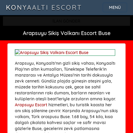
KONYAALTI ESCORT
MENÜ
İLAN GÖNDER
Arapsuyu Sikiş Volkanı Escort Buse
Arapsuyu, Konyaaltı’nın gizli sikiş vahası, Konyaaltı
Plajı’nın altın kumsalları, Tünektepe Teleferik’in
manzarası ve Antalya Müzesi’nin tarihi dokusuyla
zevk cenneti. Gündüz plajda güneşin ateşini yala,
müzede tarihin kokusunu çek, gece ise sahil
restoranlarının rakı dumanı, barların neonları ve
kulüplerin ateşli beat’leriyle arzuların amına koyar.
Arapsuyu Escort
hizmetleri, bu turistik kaosta her
anı sikiş şölenine çevirir. Karşında Arapsuyu’nun sikiş
volkanı, Türk orospusu Buse. 1.68 boy, 54 kilo, kısa
dalgalı çikolata kahvesi saçlar ve safir mavisi
gözlerle Buse, gecelerini zevk patlamasına