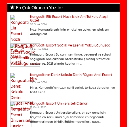
En Çok Okunan Yazılar
Konyaaltı Elit Escort Nazlı Islak Am Tutkulu Ateşli
Güzel
20 Ocak 2026
Nazlı Konyaaltı sahilinin en gizli en yakıcı en ıslak sırrı
Antalya elit ...
Konyaaltı Escort Sağlık ve Esenlik Yolculuğunuzda
24 Aralık 2024
Konyaaltı Escort Bu canlı semtinde, bedensel ve ruhsal
sağlığınızı öne çıkaran özelleştirilmiş masaj hizmetleri
sunuyoruz. 2021 yılında kapılarını ...
Konyaaltının Deniz Kokulu Derin Rüyası Anal Escort
Mira
23 Ocak 2026
Mira, Konyaaltı’nın uzun sahil şeridi, turkuaz dalgaları ve
hafif esintil...
Konyaaltı Escort Üniversiteli Çıtırlar
13 Ocak 2025
Konyaaltı Escort Üniversite yılları, birçok genç için
hayatın en zorlu ama aynı zamanda en heyecanlı
dönemlerinden biridir. Eğitim masrafları, yaşa...