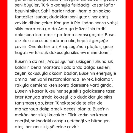
seni büyüler, Türk aksanıyla fısıldadığı kasar laflar
beynini siker. Sahil barlarından ilham alan sakso
fantezileri sunar; dudakları seni yutar, her emiş
zevkin dibine çeker. Konyaaltı Plajı’ndan sonra vahşi
sikiş maratonu ya da Antalya Müzesi’nin tarihi
dokusuna inat amcik patlama seansı yaşatır. Buse
arzularını orospu radarına alır, hepsini gerçeğe
çevirir. Onunla her an, Arapsuyu’nun plajları, gece
hayatı ve turistik dokusuyla sikiş evrenine döner.
Buse’nin dairesi, Arapsuyu’nun sikişgen ruhuna sik
kaldırır. Deniz manzaralı odalarda dalga sesleri,
zeytin kokusuyla akşam başlar, Buse’nin enerjisiyle
amına iner. Sahil restoranlarında levrek, kalamar,
rakıyla demlendikten sonra dairesine vardığında,
Buse’nin kasar lüksü her şeyi sikiş galaksisine taşır.
İster Konyaaltı’nda kokteyl içip dudaklarıyla sikiş
tanışması yap, ister Tünektepe’de teleferikle
manzaraya dalıp amcik gecesi planla; Buse’nin
mekânı her sikişi kucaklar. Türk kadınının kasar
enerjisi, saksodaki orospu yeteneği ve bitmeyen
ateşi her anı sikiş şölenine çevirir.