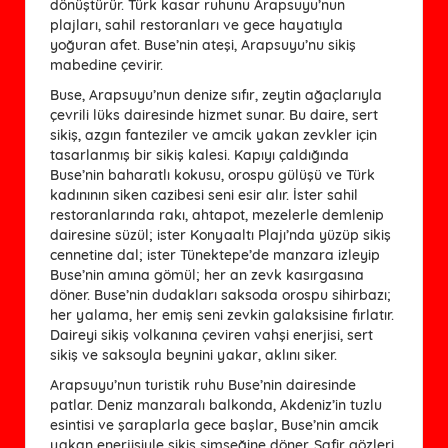
dönüştürür. Türk kasar ruhunu Arapsuyu’nun
plajları, sahil restoranları ve gece hayatıyla
yoğuran afet. Buse’nin ateşi, Arapsuyu’nu sikiş
mabedine çevirir.
Buse, Arapsuyu’nun denize sıfır, zeytin ağaçlarıyla
çevrili lüks dairesinde hizmet sunar. Bu daire, sert
sikiş, azgın fanteziler ve amcik yakan zevkler için
tasarlanmış bir sikiş kalesi. Kapıyı çaldığında
Buse’nin baharatlı kokusu, orospu gülüşü ve Türk
kadınının siken cazibesi seni esir alır. İster sahil
restoranlarında rakı, ahtapot, mezelerle demlenip
dairesine süzül; ister Konyaaltı Plajı’nda yüzüp sikiş
cennetine dal; ister Tünektepe’de manzara izleyip
Buse’nin amına gömül; her an zevk kasırgasına
döner. Buse’nin dudakları saksoda orospu sihirbazı;
her yalama, her emiş seni zevkin galaksisine fırlatır.
Daireyi sikiş volkanına çeviren vahşi enerjisi, sert
sikiş ve saksoyla beynini yakar, aklını siker.
Arapsuyu’nun turistik ruhu Buse’nin dairesinde
patlar. Deniz manzaralı balkonda, Akdeniz’in tuzlu
esintisi ve şaraplarla gece başlar, Buse’nin amcik
yakan enerjisiyle sikiş şimşeğine döner. Safir gözleri