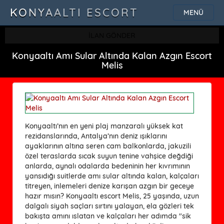
KONYAALTI ESCORT
MENÜ
İLAN GÖNDER
Konyaaltı Amı Sular Altında Kalan Azgın Escort
Melis
Konyaaltı’nın en yeni plaj manzaralı yüksek kat
rezidanslarında, Antalya’nın deniz ışıklarını
ayaklarının altına seren cam balkonlarda, jakuzili
özel teraslarda sıcak suyun tenine vahşice değdiği
anlarda, aynalı odalarda bedeninin her kıvrımının
yansıdığı suitlerde amı sular altında kalan, kalçaları
titreyen, inlemeleri denize karışan azgın bir geceye
hazır mısın? Konyaaltı escort Melis, 25 yaşında, uzun
dalgalı siyah saçları sırtını yalayan, ela gözleri tek
bakışta amını ıslatan ve kalçaları her adımda "sik