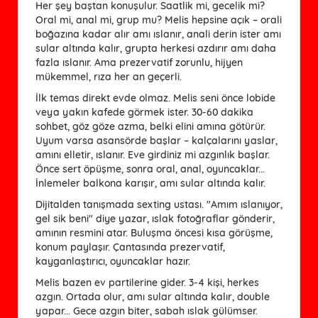
Her şey baştan konuşulur. Saatlik mi, gecelik mi?
Oral mi, anal mi, grup mu? Melis hepsine açık – orali
boğazına kadar alır amı ıslanır, anali derin ister amı
sular altında kalır, grupta herkesi azdırır amı daha
fazla ıslanır. Ama prezervatif zorunlu, hijyen
mükemmel, rıza her an geçerli.
İlk temas direkt evde olmaz. Melis seni önce lobide
veya yakın kafede görmek ister. 30-60 dakika
sohbet, göz göze azma, belki elini amına götürür.
Uyum varsa asansörde başlar – kalçalarını yaslar,
amını elletir, ıslanır. Eve girdiniz mi azgınlık başlar.
Önce sert öpüşme, sonra oral, anal, oyuncaklar...
İnlemeler balkona karışır, amı sular altında kalır.
Dijitalden tanışmada sexting ustası. "Amım ıslanıyor,
gel sik beni" diye yazar, ıslak fotoğraflar gönderir,
amının resmini atar. Buluşma öncesi kısa görüşme,
konum paylaşır. Çantasında prezervatif,
kayganlaştırıcı, oyuncaklar hazır.
Melis bazen ev partilerine gider. 3-4 kişi, herkes
azgın. Ortada olur, amı sular altında kalır, double
yapar... Gece azgın biter, sabah ıslak gülümser.