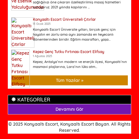
sağlığınızı öne çıkaran özelleştirilmiş masaj hizmetleri
sunuyoruz. 2021 yılında kapılarını ...
Konyaaltı Escort Üniversiteli Çıtırlar
13 Ocak 2025
Konyaaltı Escort Üniversite yılları, birçok genç için
hayatın en zorlu ama aynı zamanda en heyecanlı
dönemlerinden biridir. Eğitim masrafları, yaşa...
Kepez Genç Tutku Fırtınası Escort Elifsay
1 Ağustos 2025
Kepez, Antalya’nın modern ve enerjik ilçesi, Konyaaltı’nın
masmavi plajlarına, Lara’nın lüks atm...
Tüm Yazılar »
KATEGORİLER
Devamını Gör
© 2025 Konyaaltı Escort, Konyaaltı Escort Bayan. All Rights
Reserved.