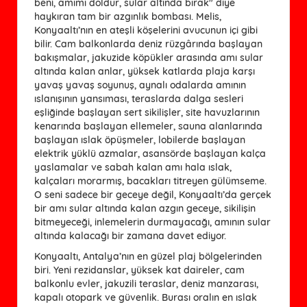
beni, amımı doldur, sular altında bırak" diye
haykıran tam bir azgınlık bombası. Melis,
Konyaaltı’nın en ateşli köşelerini avucunun içi gibi
bilir. Cam balkonlarda deniz rüzgârında başlayan
bakışmalar, jakuzide köpükler arasında amı sular
altında kalan anlar, yüksek katlarda plaja karşı
yavaş yavaş soyunuş, aynalı odalarda amının
ıslanışının yansıması, teraslarda dalga sesleri
eşliğinde başlayan sert sikilişler, site havuzlarının
kenarında başlayan ellemeler, sauna alanlarında
başlayan ıslak öpüşmeler, lobilerde başlayan
elektrik yüklü azmalar, asansörde başlayan kalça
yaslamalar ve sabah kalan amı hala ıslak,
kalçaları morarmış, bacakları titreyen gülümseme.
O seni sadece bir geceye değil, Konyaaltı’da gerçek
bir amı sular altında kalan azgın geceye, sikilişin
bitmeyeceği, inlemelerin durmayacağı, amının sular
altında kalacağı bir zamana davet ediyor.
Konyaaltı, Antalya’nın en güzel plaj bölgelerinden
biri. Yeni rezidanslar, yüksek kat daireler, cam
balkonlu evler, jakuzili teraslar, deniz manzarası,
kapalı otopark ve güvenlik. Burası oralın en ıslak