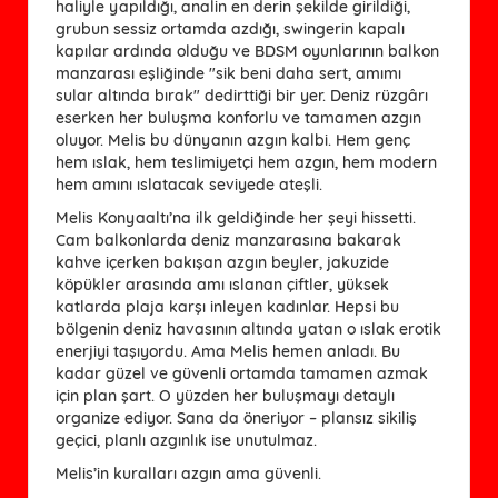
haliyle yapıldığı, analin en derin şekilde girildiği,
grubun sessiz ortamda azdığı, swingerin kapalı
kapılar ardında olduğu ve BDSM oyunlarının balkon
manzarası eşliğinde "sik beni daha sert, amımı
sular altında bırak" dedirttiği bir yer. Deniz rüzgârı
eserken her buluşma konforlu ve tamamen azgın
oluyor. Melis bu dünyanın azgın kalbi. Hem genç
hem ıslak, hem teslimiyetçi hem azgın, hem modern
hem amını ıslatacak seviyede ateşli.
Melis Konyaaltı’na ilk geldiğinde her şeyi hissetti.
Cam balkonlarda deniz manzarasına bakarak
kahve içerken bakışan azgın beyler, jakuzide
köpükler arasında amı ıslanan çiftler, yüksek
katlarda plaja karşı inleyen kadınlar. Hepsi bu
bölgenin deniz havasının altında yatan o ıslak erotik
enerjiyi taşıyordu. Ama Melis hemen anladı. Bu
kadar güzel ve güvenli ortamda tamamen azmak
için plan şart. O yüzden her buluşmayı detaylı
organize ediyor. Sana da öneriyor – plansız sikiliş
geçici, planlı azgınlık ise unutulmaz.
Melis’in kuralları azgın ama güvenli.