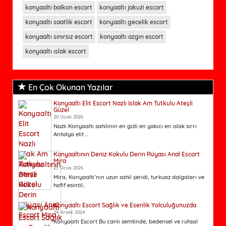
konyaaltı balkon escort
konyaaltı jakuzi escort
konyaaltı saatlik escort
konyaaltı gecelik escort
konyaaltı sınırsız escort
konyaaltı azgın escort
konyaaltı ıslak escort
En Çok Okunan Yazılar
Konyaaltı Elit Escort Nazlı Islak Am Tutkulu Ateşli
Güzel
20 Ocak 2026
Nazlı Konyaaltı sahilinin en gizli en yakıcı en ıslak sırrı
Antalya elit ...
Konyaaltının Deniz Kokulu Derin Rüyası Anal Escort
Mira
23 Ocak 2026
Mira, Konyaaltı’nın uzun sahil şeridi, turkuaz dalgaları ve
hafif esintil...
Konyaaltı Escort Sağlık ve Esenlik Yolculuğunuzda
24 Aralık 2024
Konyaaltı Escort Bu canlı semtinde, bedensel ve ruhsal