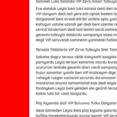
Somıneli Luks Salonda VIP Zevk Anlari Tutkuyl
Eve donduk Leyla beni luks salona cekti deri k
VIP dunyam dedi sali yere atti ciplak bedeni lo
dalgalandi beni avladi elit bir aclikla optu ya
koltugun ustune uzandi gel dedi beni uzerine ce
cevirdi birakmam dedi teni tenimi sardi somine 
gecesini tutkuyla doldurdu sampanya sisesi 
degil VIP seruvendi sominenin yanindaki halila
Terasta Yildizlarla VIP Zirve Tutkuyla Sinir Ta
Sabaha dogru terasa ciktik Konyaalti asagida 
parliyordu Leyla terasin kenarina oturdu burad
ucururum teninde gecenin izleri vardi sampan
huzur sananlar yanilir ben VIP kraliceyim diye
vahsiydi ruzgar saclarini savurdu duramazsin d
manzarasi onunla tamamlandi bak dedi eliyle b
fondayken Leyla beni yeniden ele gecirdi teras
bakisi luks bir vaat tasiyordu.
Plaj Kıyısında Gizli VIP Bulusma Tutku Dalgala
Gece bitmeden Leyla beni plaj kiyisina goturd
hafifce hareketleniyordu burasi benim VIP sirri