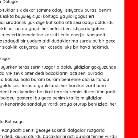
a Doluyor
oltuklar sik dekor somine odayi isitiyordu burasi benim
s isikta buyuleyiciydi koltuga yayildi gogusleri
ladi siradanlik yok diye kahkaha atti sesi odayi doldurdu
kti her an dalgaydi her nefesi beni istiyordu gotunu
alevleri inlemelerine karisti Leyla enerjisi Konyaalti
masadaydi bir yudum aldi dudaklarima surdu bu bir gece
r sicaklik katiyordu her kosede luks bir hava hakimdi.
nmiyor
uyurken teras serin ruzgarla doldu yildizlar gokyuzunde
a VIP zevk biter dedi bacaklarini acti seni burada
ya kokusu hala buram buram beni eline aldi surtundu
 guldu sesi terasta yankilandi her hareket zarif ama
edi beni kendine bastirdi terasin zemini titredi Konyaalti
olgeyi gosterdi bu gece benim kralligim yildizlar
in kenarinda sandalye vardi oraya oturup beni izledi her
rla Bulusuyor
u Konyaalti denizi geceye sakindi dalgalar ruzgarla
m dedi kiyiya oturdu bacaklarini acti ay isigi tenine vurdu