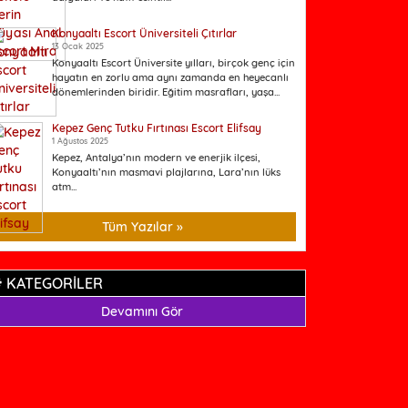
Konyaaltı Escort Üniversiteli Çıtırlar
13 Ocak 2025
Konyaaltı Escort Üniversite yılları, birçok genç için
hayatın en zorlu ama aynı zamanda en heyecanlı
dönemlerinden biridir. Eğitim masrafları, yaşa...
Kepez Genç Tutku Fırtınası Escort Elifsay
1 Ağustos 2025
Kepez, Antalya’nın modern ve enerjik ilçesi,
Konyaaltı’nın masmavi plajlarına, Lara’nın lüks
atm...
Tüm Yazılar »
KATEGORİLER
Devamını Gör