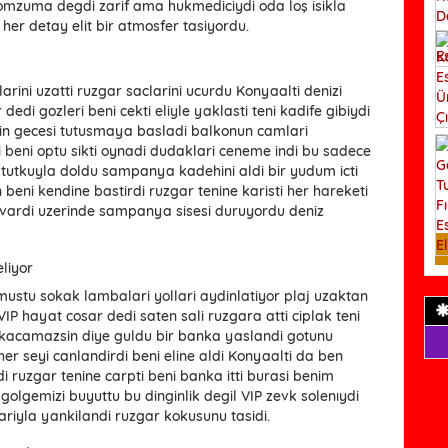
omzuma degdi zarif ama hukmediciydi oda loş isikla
her detay elit bir atmosfer tasiyordu.
larini uzatti ruzgar saclarini ucurdu Konyaalti denizi
dedi gozleri beni cekti eliyle yaklasti teni kadife gibiydi
in gecesi tutusmaya basladi balkonun camlari
kti beni optu sikti oynadi dudaklari ceneme indi bu sadece
tutkuyla doldu sampanya kadehini aldi bir yudum icti
beni kendine bastirdi ruzgar tenine karisti her hareketi
 vardi uzerinde sampanya sisesi duruyordu deniz
liyor
nmustu sokak lambalari yollari aydinlatiyor plaj uzaktan
IP hayat cosar dedi saten sali ruzgara atti ciplak teni
n kacamazsin diye guldu bir banka yaslandi gotunu
er seyi canlandirdi beni eline aldi Konyaalti da ben
i ruzgar tenine carpti beni banka itti burasi benim
olgemizi buyuttu bu dinginlik degil VIP zevk solenıydi
lariyla yankilandi ruzgar kokusunu tasidi.