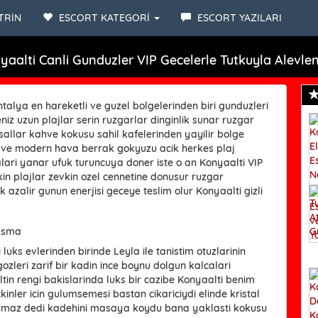
TRİN
ESCORT KATEGORİ
ESCORT YAZILARI
yaalti Canli Gunduzler VIP Gecelerle Tutkuyla Alevlen
talya en hareketli ve guzel bolgelerinden biri gunduzleri
iz uzun plajlar serin ruzgarlar dinginlik sunar ruzgar
sallar kahve kokusu sahil kafelerinden yayilir bolge
i ve modern hava berrak gokyuzu acik herkes plaj
ari yanar ufuk turuncuya doner iste o an Konyaalti VIP
akin plajlar zevkin ozel cennetine donusur ruzgar
ik azalir gunun enerjisi geceye teslim olur Konyaalti gizli
lasma
ks evlerinden birinde Leyla ile tanistim otuzlarinin
ozleri zarif bir kadin ince boynu dolgun kalcalari
altin rengi bakislarinda luks bir cazibe Konyaalti benim
kinler icin gulumsemesi bastan cikariciydi elinde kristal
maz dedi kadehini masaya koydu bana yaklasti kokusu