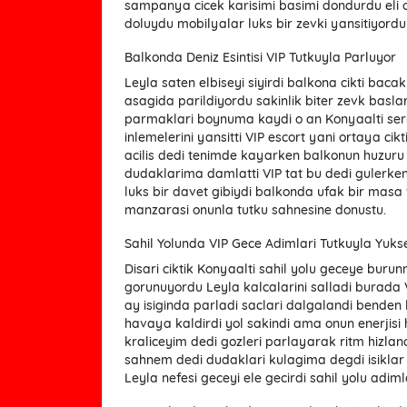
sampanya cicek karisimi basimi dondurdu eli 
doluydu mobilyalar luks bir zevki yansitiyordu 
Balkonda Deniz Esintisi VIP Tutkuyla Parluyor
Leyla saten elbiseyi siyirdi balkona cikti bacak
asagida parildiyordu sakinlik biter zevk baslar 
parmaklari boynuma kaydi o an Konyaalti ser
inlemelerini yansitti VIP escort yani ortaya ci
acilis dedi tenimde kayarken balkonun huzuru 
dudaklarima damlatti VIP tat bu dedi gulerken 
luks bir davet gibiydi balkonda ufak bir masa
manzarasi onunla tutku sahnesine donustu.
Sahil Yolunda VIP Gece Adimlari Tutkuyla Yukse
Disari ciktik Konyaalti sahil yolu geceye buru
gorunuyordu Leyla kalcalarini salladi burada V
ay isiginda parladi saclari dalgalandi bende
havaya kaldirdi yol sakindi ama onun enerjisi h
kraliceyim dedi gozleri parlayarak ritm hizland
sahnem dedi dudaklari kulagima degdi isiklar g
Leyla nefesi geceyi ele gecirdi sahil yolu adim