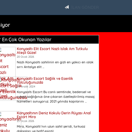
İLAN GÖNDER
iyor
En Çok Okunan Yazılar
Konyaaltı Elit Escort Nazlı Islak Am Tutkulu
Ateşli Güzel
20 Ocak 2026
Nazlı Konyaaltı sahilinin en gizli en yakıcı en ıslak
sırrı Antalya elit ...
Konyaaltı Escort Sağlık ve Esenlik
Yolculuğunuzda
24 Aralık 2024
Konyaaltı Escort Bu canlı semtinde, bedensel ve
ruhsal sağlığınızı öne çıkaran özelleştirilmiş masaj
hizmetleri sunuyoruz. 2021 yılında kapılarını ...
Konyaaltının Deniz Kokulu Derin Rüyası Anal
Escort Mira
23 Ocak 2026
Mira, Konyaaltı’nın uzun sahil şeridi, turkuaz
dalgaları ve hafif esintil...