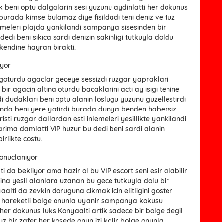
ak beni optu dalgalarin sesi yuzunu aydinlatti her dokunus
 burada kimse bulamaz diye fisildadi teni deniz ve tuz
lemeleri plajda yankilandi sampanya sisesinden bir
di beni sıkıca sardi denizin sakinligi tutkuyla doldu
e kendine hayran birakti.
iyor
 goturdu agaclar geceye sessizdi ruzgar yapraklari
ir agacin altina oturdu bacaklarini acti ay isigi tenine
i dudaklari beni optu alanin loslugu yuzunu guzellestirdi
sinda beni yere yatirdi burada dunya benden habersiz
risti ruzgar dallardan esti inlemeleri yesillikte yankilandi
rima damlatti VIP huzur bu dedi beni sardi alanin
rlikte costu.
Sonuclaniyor
i da bekliyor ama hazir ol bu VIP escort seni esir alabilir
sina yesil alanlara uzanan bu gece tutkuyla dolu bir
alti da zevkin doruguna cikmak icin elitligini goster
r hareketli bolge onunla uyanir sampanya kokusu
 her dokunus luks Konyaalti artik sadece bir bolge degil
z bir zafer her kosede onun izi kalir bolge onunla