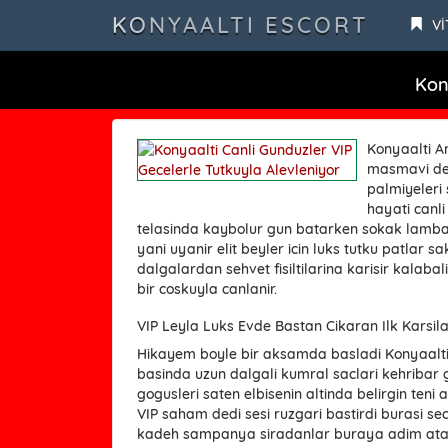
KONYAALTI ESCORT
Vİ
Kon
Konyaalti An
masmavi den
palmiyeleri 
hayati canl
telasinda kaybolur gun batarken sokak lambal
yani uyanir elit beyler icin luks tutku patlar s
dalgalardan sehvet fisiltilarina karisir kalabal
bir coskuyla canlanir.
VIP Leyla Luks Evde Bastan Cikaran Ilk Karsi
Hikayem boyle bir aksamda basladi Konyaalti lu
basinda uzun dalgali kumral saclari kehribar g
gogusleri saten elbisenin altinda belirgin teni 
VIP saham dedi sesi ruzgari bastirdi burasi sec
kadeh sampanya siradanlar buraya adim ata