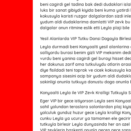
beni cagirdi gel tadina bak dedi dudaklari isl
luks bir sanat gibiydi kiyida beni kuma yatirdi
kokusuyla karisti ruzgar dalgalardan sizdi in
yudum aldi dudaklarima damlatti VIP zevk bu de
dalgalar onun ritmine eslik etti Leyla plaji bil
Yesil Alanlarda VIP Tutku Dansi Dogayla Birles
Leyla durmadi beni Konyaalti yesil alanlarina
salliyordu burasi benim gizli VIP mekanim dedi b
vurdu beni yanina cagirdi gel burayi hisset ded
her dokunus zarif ama tutkuluydu otlarin ara
diye fisildadi teni toprak ve cicek kokusuyla ka
sampanya sisesini acip bir yudum aldi dudakla
sakinligi onunla tutkuya donustu doga onunla bi
Konyaalti Leyla ile VIP Zevk Kralligi Tutkuyla 
Eger VIP bir gece istiyorsan Leyla seni Konyaalt
sahil yolundan teraslara salonlardan plaj kiyi
yolculuk gunduz huzur gece Leyla kralligi Konya
cunku Leyla ya ucurur ya tamamen ele geciri
tutkuyla birlesir Leyla dunyasinda her an ozel
VIP zevklerin baskenti onunla gecen gece sonsu