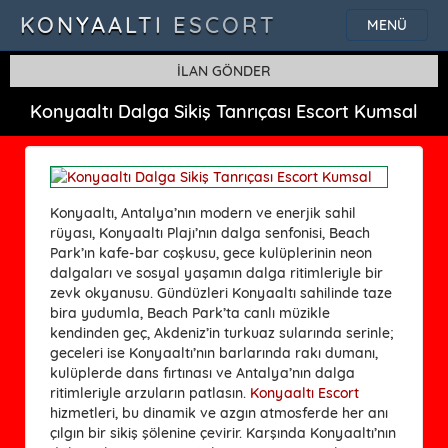
KONYAALTI ESCORT
MENÜ
İLAN GÖNDER
Konyaaltı Dalga Sikiş Tanrıçası Escort Kumsal
Konyaaltı, Antalya’nın modern ve enerjik sahil
rüyası, Konyaaltı Plajı’nın dalga senfonisi, Beach
Park’ın kafe-bar coşkusu, gece kulüplerinin neon
dalgaları ve sosyal yaşamın dalga ritimleriyle bir
zevk okyanusu. Gündüzleri Konyaaltı sahilinde taze
bira yudumla, Beach Park’ta canlı müzikle
kendinden geç, Akdeniz’in turkuaz sularında serinle;
geceleri ise Konyaaltı’nın barlarında rakı dumanı,
kulüplerde dans fırtınası ve Antalya’nın dalga
ritimleriyle arzuların patlasın.
Konyaaltı Escort
hizmetleri, bu dinamik ve azgın atmosferde her anı
çılgın bir sikiş şölenine çevirir. Karşında Konyaaltı’nın