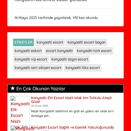
16 Mayıs 2025 tarihinde yayınlandı, 410 kez okundu
ETİKETLER
konyaalti escort
konyaalti escort bayan
konyaalti eskort
escort konyaalti
konyaalti türk escort
konyaalti vip escort
konyaalti azgın escort
konyaalti sert sikişen escort
konyaalti lüks escort
En Çok Okunan Yazılar
Konyaaltı Elit Escort Nazlı Islak Am Tutkulu Ateşli
Güzel
20 Ocak 2026
Nazlı Konyaaltı sahilinin en gizli en yakıcı en ıslak sırrı
Antalya elit ...
Konyaaltı Escort Sağlık ve Esenlik Yolculuğunuzda