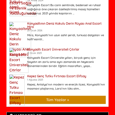
24 Aralık 2024
Konyaaltı Escort Bu canlı semtinde, bedensel ve ruhsal
sağlığınızı öne çıkaran özelleştirilmiş masaj hizmetleri
sunuyoruz. 2021 yılında kapılarını ...
Konyaaltının Deniz Kokulu Derin Rüyası Anal Escort
Mira
23 Ocak 2026
Mira, Konyaaltı’nın uzun sahil şeridi, turkuaz dalgaları ve
hafif esintil...
Konyaaltı Escort Üniversiteli Çıtırlar
13 Ocak 2025
Konyaaltı Escort Üniversite yılları, birçok genç için
hayatın en zorlu ama aynı zamanda en heyecanlı
dönemlerinden biridir. Eğitim masrafları, yaşa...
Kepez Genç Tutku Fırtınası Escort Elifsay
1 Ağustos 2025
Kepez, Antalya’nın modern ve enerjik ilçesi, Konyaaltı’nın
masmavi plajlarına, Lara’nın lüks atm...
Tüm Yazılar »