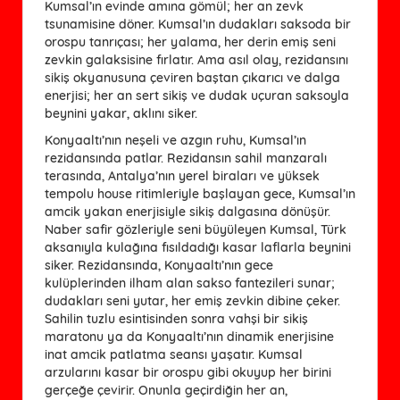
Kumsal’ın evinde amına gömül; her an zevk
tsunamisine döner. Kumsal’ın dudakları saksoda bir
orospu tanrıçası; her yalama, her derin emiş seni
zevkin galaksisine fırlatır. Ama asıl olay, rezidansını
sikiş okyanusuna çeviren baştan çıkarıcı ve dalga
enerjisi; her an sert sikiş ve dudak uçuran saksoyla
beynini yakar, aklını siker.
Konyaaltı’nın neşeli ve azgın ruhu, Kumsal’ın
rezidansında patlar. Rezidansın sahil manzaralı
terasında, Antalya’nın yerel biraları ve yüksek
tempolu house ritimleriyle başlayan gece, Kumsal’ın
amcik yakan enerjisiyle sikiş dalgasına dönüşür.
Naber safir gözleriyle seni büyüleyen Kumsal, Türk
aksanıyla kulağına fısıldadığı kasar laflarla beynini
siker. Rezidansında, Konyaaltı’nın gece
kulüplerinden ilham alan sakso fantezileri sunar;
dudakları seni yutar, her emiş zevkin dibine çeker.
Sahilin tuzlu esintisinden sonra vahşi bir sikiş
maratonu ya da Konyaaltı’nın dinamik enerjisine
inat amcik patlatma seansı yaşatır. Kumsal
arzularını kasar bir orospu gibi okuyup her birini
gerçeğe çevirir. Onunla geçirdiğin her an,