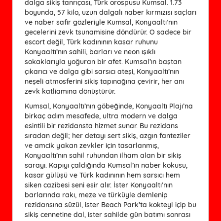
dalga sikiş tanrıçası, Türk orospusu Kumsal. 1.73
boyunda, 57 kilo, uzun dalgalı naber kırmızısı saçları
ve naber safir gözleriyle Kumsal, Konyaaltı’nın
gecelerini zevk tsunamisine döndürür. O sadece bir
escort değil, Türk kadınının kasar ruhunu
Konyaaltı’nın sahili, barları ve neon ışıklı
sokaklarıyla yoğuran bir afet. Kumsal’ın baştan
çıkarıcı ve dalga gibi sarsıcı ateşi, Konyaaltı’nın
neşeli atmosferini sikiş tapınağına çevirir, her anı
zevk katliamına dönüştürür.
Kumsal, Konyaaltı’nın göbeğinde, Konyaaltı Plajı’na
birkaç adım mesafede, ultra modern ve dalga
esintili bir rezidansta hizmet sunar. Bu rezidans
sıradan değil; her detayı sert sikiş, azgın fanteziler
ve amcik yakan zevkler için tasarlanmış,
Konyaaltı’nın sahil ruhundan ilham alan bir sikiş
sarayı. Kapıyı çaldığında Kumsal’ın naber kokusu,
kasar gülüşü ve Türk kadınının hem sarsıcı hem
siken cazibesi seni esir alır. İster Konyaaltı’nın
barlarında rakı, meze ve türküyle demlenip
rezidansına süzül, ister Beach Park’ta kokteyl içip bu
sikiş cennetine dal, ister sahilde gün batımı sonrası