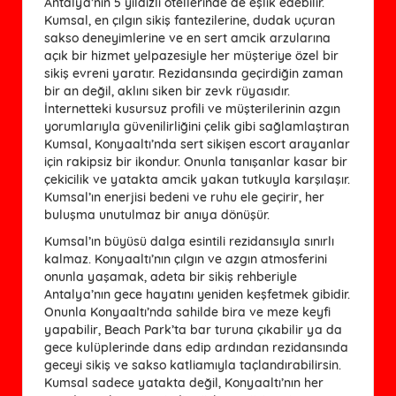
Antalya’nın 5 yıldızlı otellerinde de eşlik edebilir.
Kumsal, en çılgın sikiş fantezilerine, dudak uçuran
sakso deneyimlerine ve en sert amcik arzularına
açık bir hizmet yelpazesiyle her müşteriye özel bir
sikiş evreni yaratır. Rezidansında geçirdiğin zaman
bir an değil, aklını siken bir zevk rüyasıdır.
İnternetteki kusursuz profili ve müşterilerinin azgın
yorumlarıyla güvenilirliğini çelik gibi sağlamlaştıran
Kumsal, Konyaaltı’nda sert sikişen escort arayanlar
için rakipsiz bir ikondur. Onunla tanışanlar kasar bir
çekicilik ve yatakta amcik yakan tutkuyla karşılaşır.
Kumsal’ın enerjisi bedeni ve ruhu ele geçirir, her
buluşma unutulmaz bir anıya dönüşür.
Kumsal’ın büyüsü dalga esintili rezidansıyla sınırlı
kalmaz. Konyaaltı’nın çılgın ve azgın atmosferini
onunla yaşamak, adeta bir sikiş rehberiyle
Antalya’nın gece hayatını yeniden keşfetmek gibidir.
Onunla Konyaaltı’nda sahilde bira ve meze keyfi
yapabilir, Beach Park’ta bar turuna çıkabilir ya da
gece kulüplerinde dans edip ardından rezidansında
geceyi sikiş ve sakso katliamıyla taçlandırabilirsin.
Kumsal sadece yatakta değil, Konyaaltı’nın her