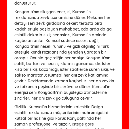
dönüştürür.
Konyaaltı’nın sikişgen enerjisi, Kumsal’ın
rezidansında zevk tsunamisine döner. Mekanın her
detayı seni zevk girdabına çeker; terasta bira
kadehleriyle başlayan muhabbet, odalarda dalga
esintili dekorla sikiş seansları, Kumsal’ın aminda
kaybolan anlar. Kumsal sadece escort değil,
Konyaaltı’nın neşeli ruhunu ve gizli çılgınlığını Türk
ateşiyle kendi rezidansında yeniden yaratan bir
orospu. Onunla geçirdiğin her saniye Konyaaltı’nın
sahili, barları ve neon ışıklarının yansımasıdır. İster
kısa bir sikiş kaçamağı, ister saatlerce süren sikiş ve
sakso maratonu; Kumsal her anı zevk katliamına
çevirir. Rezidansında zaman kaybolur, her an zevkin
ve tutkunun peşinde bir serüvene döner. Kumsal’ın
enerjisi seni Konyaaltı’nın büyüleyici atmosferine
zincirler, her anı zevk yolculuğuna çevirir.
Gizlilik, Kumsal’ın hizmetlerinin kalesidir. Dalga
esintili rezidansında müşterilerinin mahremiyetini
kutsal bir hazine gibi korur. Konyaaltı’nda her
zaman profesyonel ve titizdir, isteğe göre