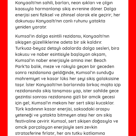
Konyaaltı’nın sahili, barları, neon ışıkları ve çılgın
kaosuyla harmanlanıp sikiş evrenine döner. Dalga
enerjisi seni fiziksel ve zihinsel olarak ele geçirir; her
dokunuşu Konyaaltı’nın canlı ruhunu yatakta
yeniden yaratır.
Kumsal’ın dalga esintili rezidansı, Konyaaltı’nın
sikişgen güzelliklerine adeta bir sik kaldırır.
Turkuaz-beyaz detaylı odalarda dalga sesleri, bira
kokusu ve naber esintisiyle başlayan akşam,
Kumsal’ın naber enerjisiyle amina iner. Beach
Park’ta balık, meze ve rakıyla geçen bir geceden
sonra rezidansına geldiğinde, Kumsal’ın sunduğu
mahremiyet ve kasar lüks her şeyi sikiş galaksisine
taşır. İster Konyaaltı’nın barlarında birkaç mojito içip
rezidansında sikiş tanışması yap, ister sahilde gece
gezintisi sonrası rezidansına gizli bir amcik gecesi
için gel; Kumsal’ın mekanı her sert sikişi kucaklar.
Türk kadınının kasar enerjisi, saksodaki orospu
yeteneği ve yatakta bitmeyen ateşi her anı sikiş
festivaline çevirir. Kumsal, sert sikişen doğasıyla ve
amcik parçalayan enerjisiyle seni zevkin
stratosferine fırlatır, her anı tutku katliamına