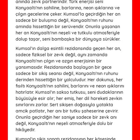
anında zevk partnerindir. Türk enerjisi seni
Konyaaltı’nın sahiline, barlarına, neon ışıklarına ve
çılgın gecelerine çeker. Kumsal’la geçirdiğin her an
sadece bir buluşma değil, Konyaaltı’nın ruhunu
aminda hissettiğin bir serüvendir. Onunla yaşanan
her an Konyaaltı’nın neşeli ve tutkulu atmosferiyle
dolup taşar, seni bambaşka bir dünyaya sürükler.
Kumsal’ın dalga esintili rezidansında geçen her an,
sadece fiziksel bir zevk değil, aynı zamanda
Konyaaltı’nın çılgın ve azgın enerjisinin bir
yansımasıdır. Rezidansında başlayan bir gece
sadece bir sikiş seansı değil, Konyaaltı’nın ruhunu
derinden hissettiğin bir yolculudur. Her dokunuş, her
fısıltı Konyaaltı’nın sahilini, barlarını ve neon ışıklarını
hatırlatır. Kumsal’ın sakso tutkusu, seni dudaklarının
büyüsüyle esir alır; her emiş, her dil hareketi zevkin
sınırlarını zorlar. Sert sikişen doğasıyla yatakta
amcik patlatır, her anı bir tutku şaheserine çevirir.
Onunla geçirdiğin her saniye sadece bir zevk anı
değil, Konyaaltı’nın neşeli atmosferiyle dolu bir
hikâyedir.
Kumsal’ın sikiş sanatı rezidansının her köşesinde