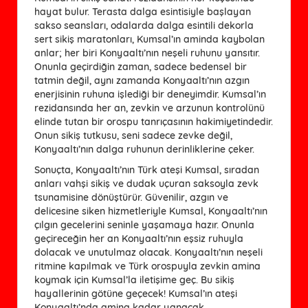
hayat bulur. Terasta dalga esintisiyle başlayan
sakso seansları, odalarda dalga esintili dekorla
sert sikiş maratonları, Kumsal’ın aminda kaybolan
anlar; her biri Konyaaltı’nın neşeli ruhunu yansıtır.
Onunla geçirdiğin zaman, sadece bedensel bir
tatmin değil, aynı zamanda Konyaaltı’nın azgın
enerjisinin ruhuna işlediği bir deneyimdir. Kumsal’ın
rezidansında her an, zevkin ve arzunun kontrolünü
elinde tutan bir orospu tanrıçasının hakimiyetindedir.
Onun sikiş tutkusu, seni sadece zevke değil,
Konyaaltı’nın dalga ruhunun derinliklerine çeker.
Sonuçta, Konyaaltı’nın Türk ateşi Kumsal, sıradan
anları vahşi sikiş ve dudak uçuran saksoyla zevk
tsunamisine dönüştürür. Güvenilir, azgın ve
delicesine siken hizmetleriyle Kumsal, Konyaaltı’nın
çılgın gecelerini seninle yaşamaya hazır. Onunla
geçireceğin her an Konyaaltı’nın eşsiz ruhuyla
dolacak ve unutulmaz olacak. Konyaaltı’nın neşeli
ritmine kapılmak ve Türk orospuyla zevkin amina
koymak için Kumsal’la iletişime geç. Bu sikiş
hayallerinin götüne geçecek! Kumsal’ın ateşi
Konyaaltı’nda amina kadar yanacak.