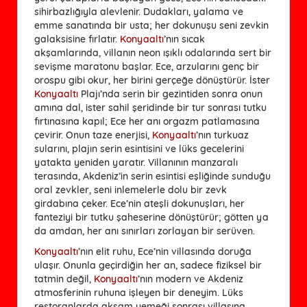
sihirbazlığıyla alevlenir. Dudakları, yalama ve
emme sanatında bir usta; her dokunuşu seni zevkin
galaksisine fırlatır.
Konyaaltı
’nın sıcak
akşamlarında, villanın neon ışıklı odalarında sert bir
sevişme maratonu başlar. Ece, arzularını genç bir
orospu gibi okur, her birini gerçeğe dönüştürür. İster
Konyaaltı
Plajı’nda serin bir gezintiden sonra onun
amına dal, ister sahil şeridinde bir tur sonrası tutku
fırtınasına kapıl; Ece her anı orgazm patlamasına
çevirir. Onun taze enerjisi,
Konyaaltı
’nın turkuaz
sularını, plajın serin esintisini ve lüks gecelerini
yatakta yeniden yaratır. Villanının manzaralı
terasında, Akdeniz’in serin esintisi eşliğinde sunduğu
oral zevkler, seni inlemelerle dolu bir zevk
girdabına çeker. Ece’nin ateşli dokunuşları, her
fanteziyi bir tutku şaheserine dönüştürür; götten ya
da amdan, her anı sınırları zorlayan bir serüven.
Konyaaltı
’nın elit ruhu, Ece’nin villasında doruğa
ulaşır. Onunla geçirdiğin her an, sadece fiziksel bir
tatmin değil,
Konyaaltı
’nın modern ve Akdeniz
atmosferinin ruhuna işleyen bir deneyim. Lüks
restoranlarda akşam yemeği sonrası villasına