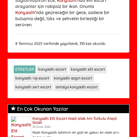
sağlamlaştıran Ece,
Konyaaltı
’nda elit escort
arayanlar için rakipsiz bir ikon. Onunla
Konyaaltı
’nda geçireceğin bir gece, sadece bir
buluşma değil, lüks ve şehvetin birleştiği bir
serüven.
8 Temmuz 2025 tarihinde yayınlandı, 310 kez okundu
ETİKETLER
konyaaltı escort
konyaaltı elit escort
konyaaltı vip escort
konyaaltı azgın escort
konyaaltı sert escort
antalya konyaaltı escort
En Çok Okunan Yazılar
Konyaaltı Elit Escort Nazlı Islak Am Tutkulu Ateşli
Güzel
20 Ocak 2026
Nazlı Konyaaltı sahilinin en gizli en yakıcı en ıslak sırrı