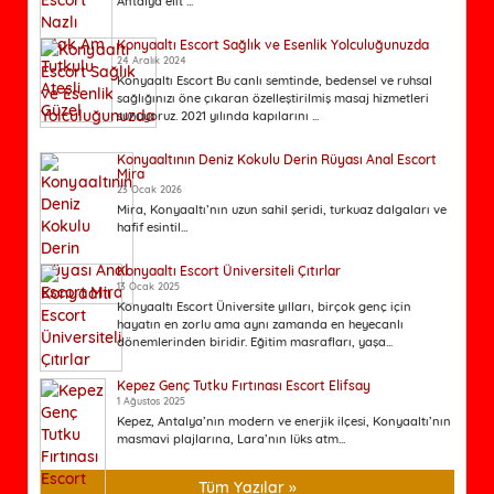
Antalya elit ...
Konyaaltı Escort Sağlık ve Esenlik Yolculuğunuzda
24 Aralık 2024
Konyaaltı Escort Bu canlı semtinde, bedensel ve ruhsal
sağlığınızı öne çıkaran özelleştirilmiş masaj hizmetleri
sunuyoruz. 2021 yılında kapılarını ...
Konyaaltının Deniz Kokulu Derin Rüyası Anal Escort
Mira
23 Ocak 2026
Mira, Konyaaltı’nın uzun sahil şeridi, turkuaz dalgaları ve
hafif esintil...
Konyaaltı Escort Üniversiteli Çıtırlar
13 Ocak 2025
Konyaaltı Escort Üniversite yılları, birçok genç için
hayatın en zorlu ama aynı zamanda en heyecanlı
dönemlerinden biridir. Eğitim masrafları, yaşa...
Kepez Genç Tutku Fırtınası Escort Elifsay
1 Ağustos 2025
Kepez, Antalya’nın modern ve enerjik ilçesi, Konyaaltı’nın
masmavi plajlarına, Lara’nın lüks atm...
Tüm Yazılar »