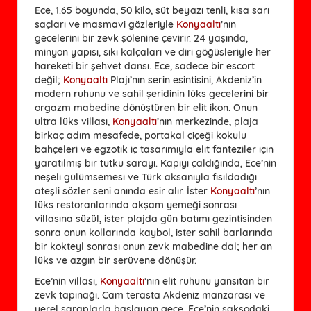
Ece, 1.65 boyunda, 50 kilo, süt beyazı tenli, kısa sarı
saçları ve masmavi gözleriyle
Konyaaltı
’nın
gecelerini bir zevk şölenine çevirir. 24 yaşında,
minyon yapısı, sıkı kalçaları ve diri göğüsleriyle her
hareketi bir şehvet dansı. Ece, sadece bir escort
değil;
Konyaaltı
Plajı’nın serin esintisini, Akdeniz’in
modern ruhunu ve sahil şeridinin lüks gecelerini bir
orgazm mabedine dönüştüren bir elit ikon. Onun
ultra lüks villası,
Konyaaltı
’nın merkezinde, plaja
birkaç adım mesafede, portakal çiçeği kokulu
bahçeleri ve egzotik iç tasarımıyla elit fanteziler için
yaratılmış bir tutku sarayı. Kapıyı çaldığında, Ece’nin
neşeli gülümsemesi ve Türk aksanıyla fısıldadığı
ateşli sözler seni anında esir alır. İster
Konyaaltı
’nın
lüks restoranlarında akşam yemeği sonrası
villasına süzül, ister plajda gün batımı gezintisinden
sonra onun kollarında kaybol, ister sahil barlarında
bir kokteyl sonrası onun zevk mabedine dal; her an
lüks ve azgın bir serüvene dönüşür.
Ece’nin villası,
Konyaaltı
’nın elit ruhunu yansıtan bir
zevk tapınağı. Cam terasta Akdeniz manzarası ve
yerel şaraplarla başlayan gece, Ece’nin saksodaki