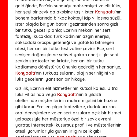
geldiğinde, Ece’nin sunduğu mahremiyet ve elit lüks,
her şeyi bir zevk galaksisine taşır. İster
Konyaaltı
’nın
bohem barlarında birkaç kokteyl içip villasına süzül,
ister plajda bir gün batımı gezintisinden sonra gizli
bir tutku gecesi planla; Ece’nin mekanı her sert
fanteziyi kucaklar. Türk kadınının azgın enerjisi,
saksodaki orospu yeteneği ve yatakta bitmeyen
ateşi, her anı bir tutku festivaline çevirir. Ece, sert
sevişen doğasıyla ve şehvet yakan enerjisiyle seni
zevkin stratosferine fırlatır, her anı bir tutku
katliamına dönüştürür. Onunla geçirdiğin her saniye,
Konyaaltı
’nın turkuaz sularını, plajın serinliğini ve
lüks gecelerini yansıtan bir hikaye.
Gizlilik, Ece’nin elit hizmetlerinin kutsal kalesi. Ultra
lüks villasında veya
Konyaaltı
’nın 5 yıldızlı
otellerinde müşterilerinin mahremiyetini bir hazine
gibi korur. Ece, en çılgın fantezilere, dudak uçuran
oral deneyimlere ve en sert arzulara açık bir hizmet
yelpazesiyle her müşteriye özel bir zevk evreni
yaratır. İnternetteki kusursuz profili ve müşterilerinin
ateşli yorumlarıyla güvenilirliğini çelik gibi