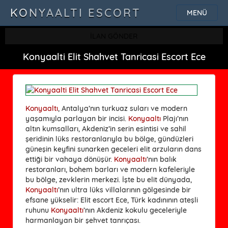
KONYAALTI ESCORT
MENÜ
İLAN GÖNDER
Konyaalti Elit Shahvet Tanricasi Escort Ece
Konyaaltı
, Antalya’nın turkuaz suları ve modern
yaşamıyla parlayan bir incisi.
Konyaaltı
Plajı’nın
altın kumsalları, Akdeniz’in serin esintisi ve sahil
şeridinin lüks restoranlarıyla bu bölge, gündüzleri
güneşin keyfini sunarken geceleri elit arzuların dans
ettiği bir vahaya dönüşür.
Konyaaltı
’nın balık
restoranları, bohem barları ve modern kafeleriyle
bu bölge, zevklerin merkezi. İşte bu elit dünyada,
Konyaaltı
’nın ultra lüks villalarının gölgesinde bir
efsane yükselir: Elit escort Ece, Türk kadınının ateşli
ruhunu
Konyaaltı
’nın Akdeniz kokulu geceleriyle
harmanlayan bir şehvet tanrıçası.