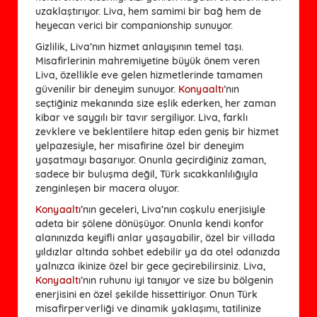
uzaklaştırıyor. Liva, hem samimi bir bağ hem de
heyecan verici bir companionship sunuyor.
Gizlilik, Liva’nın hizmet anlayışının temel taşı.
Misafirlerinin mahremiyetine büyük önem veren
Liva, özellikle eve gelen hizmetlerinde tamamen
güvenilir bir deneyim sunuyor.
Konyaaltı
’nın
seçtiğiniz mekanında size eşlik ederken, her zaman
kibar ve saygılı bir tavır sergiliyor. Liva, farklı
zevklere ve beklentilere hitap eden geniş bir hizmet
yelpazesiyle, her misafirine özel bir deneyim
yaşatmayı başarıyor. Onunla geçirdiğiniz zaman,
sadece bir buluşma değil, Türk sıcakkanlılığıyla
zenginleşen bir macera oluyor.
Konyaaltı
’nın geceleri, Liva’nın coşkulu enerjisiyle
adeta bir şölene dönüşüyor. Onunla kendi konfor
alanınızda keyifli anlar yaşayabilir, özel bir villada
yıldızlar altında sohbet edebilir ya da otel odanızda
yalnızca ikinize özel bir gece geçirebilirsiniz. Liva,
Konyaaltı
’nın ruhunu iyi tanıyor ve size bu bölgenin
enerjisini en özel şekilde hissettiriyor. Onun Türk
misafirperverliği ve dinamik yaklaşımı, tatilinize