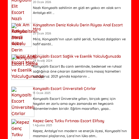
20 Ocak 2026
Nazlı Konyaaltı sahilinin en gizli en yakıcı en ıslak sırrı
Antalya elit ...
Konyaaltının Deniz Kokulu Derin Rüyası Anal Escort
Mira
23 Ocak 2026
Mira, Konyaaltı’nın uzun sahil şeridi, turkuaz dalgaları ve
hafif esintil...
Konyaaltı Escort Sağlık ve Esenlik Yolculuğunuzda
24 Aralık 2024
Konyaaltı Escort Bu canlı semtinde, bedensel ve ruhsal
sağlığınızı öne çıkaran özelleştirilmiş masaj hizmetleri
sunuyoruz. 2021 yılında kapılarını ...
Konyaaltı Escort Üniversiteli Çıtırlar
13 Ocak 2025
Konyaaltı Escort Üniversite yılları, birçok genç için
hayatın en zorlu ama aynı zamanda en heyecanlı
dönemlerinden biridir. Eğitim masrafları, yaşa...
Kepez Genç Tutku Fırtınası Escort Elifsay
1 Ağustos 2025
Kepez, Antalya’nın modern ve enerjik ilçesi, Konyaaltı’nın
masmavi plajlarına, Lara’nın lüks atm...