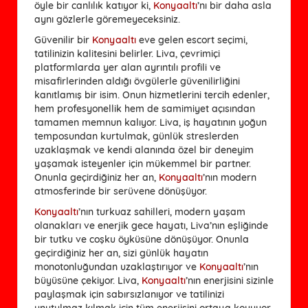
öyle bir canlılık katıyor ki,
Konyaaltı
’nı bir daha asla
aynı gözlerle göremeyeceksiniz.
Güvenilir bir
Konyaaltı
eve gelen escort seçimi,
tatilinizin kalitesini belirler. Liva, çevrimiçi
platformlarda yer alan ayrıntılı profili ve
misafirlerinden aldığı övgülerle güvenilirliğini
kanıtlamış bir isim. Onun hizmetlerini tercih edenler,
hem profesyonellik hem de samimiyet açısından
tamamen memnun kalıyor. Liva, iş hayatının yoğun
temposundan kurtulmak, günlük streslerden
uzaklaşmak ve kendi alanında özel bir deneyim
yaşamak isteyenler için mükemmel bir partner.
Onunla geçirdiğiniz her an,
Konyaaltı
’nın modern
atmosferinde bir serüvene dönüşüyor.
Konyaaltı
’nın turkuaz sahilleri, modern yaşam
olanakları ve enerjik gece hayatı, Liva’nın eşliğinde
bir tutku ve coşku öyküsüne dönüşüyor. Onunla
geçirdiğiniz her an, sizi günlük hayatın
monotonluğundan uzaklaştırıyor ve
Konyaaltı
’nın
büyüsüne çekiyor. Liva,
Konyaaltı
’nın enerjisini sizinle
paylaşmak için sabırsızlanıyor ve tatilinizi
unutulmaz kılmak için tüm enerjisini ortaya koyuyor.