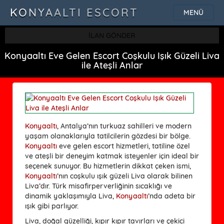
KONYAALTI ESCORT
MENÜ
İLAN GÖNDER
Konyaaltı Eve Gelen Escort Coşkulu Işık Güzeli Liva
ile Ateşli Anlar
Konyaaltı
, Antalya’nın turkuaz sahilleri ve modern
yaşam olanaklarıyla tatilcilerin gözdesi bir bölge.
Konyaaltı
eve gelen escort hizmetleri, tatiline özel
ve ateşli bir deneyim katmak isteyenler için ideal bir
seçenek sunuyor. Bu hizmetlerin dikkat çeken ismi,
Konyaaltı
’nın coşkulu ışık güzeli Liva olarak bilinen
Liva’dır. Türk misafirperverliğinin sıcaklığı ve
dinamik yaklaşımıyla Liva,
Konyaaltı
’nda adeta bir
ışık gibi parlıyor.
Liva, doğal güzelliği, kıpır kıpır tavırları ve çekici