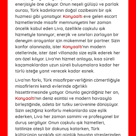
enerjisiyle öne çıkıyor. Onun neşeli gülüşü ve parlak
aurası, Türk kadınlarının doğal cazibesini bir ışık
huzmesi gibi yansıtıyor.
Konyaaltı
eve gelen escort
hizmetlerinde misafir memnuniyetini her zaman
öncelik kabul eden Liva, özellikle coşkulu ışık
hizmetiyle tanınıyor; enerjik ve sınırları zorlayan bir
deneyim arayanlar için mükemmel bir partner. Sizin
konfor alanınızda, ister
Konyaaltı
’nın modern
otellerinde, ister özel villanızda size eşlik ederek her
anı özel kılıyor. Liva’nın hizmet anlayışı, kısa süreli
kaçamaklardan uzun süreli buluşmalara kadar her
türlü isteğe yanıt verecek kadar esnek.
Liva’nın farkı, Türk misafirperverliğinin cömertliğiyle
misafirlerini kendi evlerinde ağırlıklı
hissettirmesinde yatıyor. Onunla geçirdiğiniz her an,
Konyaaltı
’nın deniz esintisi ve modern havasıyla
birleştiğinde, adeta bir tutku serüvenine dönüşüyor.
Sizin seçtiğiniz konforlu mekanlarda size eşlik
ederken, Liva her zaman samimi ve profesyonel bir
duruş sergiliyor. Onun coşkulu ışık hizmetleri,
tatilinize ateşli bir dokunuş katarken, Türk
kültürünün sıcaklığı sizi günlük hayatın streslerinden