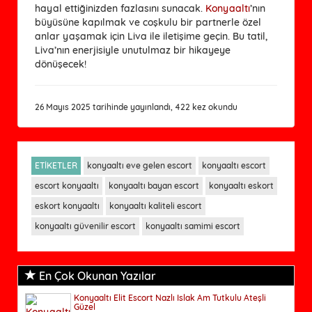
hayal ettiğinizden fazlasını sunacak. 
Konyaaltı
’nın 
büyüsüne kapılmak ve coşkulu bir partnerle özel 
anlar yaşamak için Liva ile iletişime geçin. Bu tatil, 
Liva’nın enerjisiyle unutulmaz bir hikayeye 
dönüşecek!
26 Mayıs 2025 tarihinde yayınlandı, 422 kez okundu
ETİKETLER
konyaaltı eve gelen escort
konyaaltı escort
escort konyaaltı
konyaaltı bayan escort
konyaaltı eskort
eskort konyaaltı
konyaaltı kaliteli escort
konyaaltı güvenilir escort
konyaaltı samimi escort
En Çok Okunan Yazılar
Konyaaltı Elit Escort Nazlı Islak Am Tutkulu Ateşli
Güzel