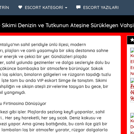
TRİN
ESCORT KATEGORİ
ESCORT YAZILARI
 Sikimi Denizin ve Tutkunun Ateşine Sürükleyen Vahşi
ntalya’nın sahil şeridiyle ünlü ilçesi, modern
, plajları ve canlı yaşamıyla bir sikiş destanına sahne
 enerjik ve çekici bir yer. Gündüzleri plajda
r, sahil yolunda gezinenler ve dalga sesleriyle dolu bu
 çökünce bambaşka bir atmosfere bürünüyor. Sokak
loş ışıkları, binaların gölgeleri ve rüzgarın taşıdığı tuzlu
r. İşte tam bu anda VIP eskort Simge ile tanıştım. Sikimi
hşiliğin ve sikişin ateşli zirvelerine taşıyan bu gece, bir
l yangınıydı.
u Firtinasina Dönüşüyor
zi gibi işler. Plajlarda şezlong keyfi yapanlar, sahil
i… Her şey hareketli, her şey sıcak. Deniz kokusu ve
kezi yapar. Ama güneş battığında, bu canlı ilçe gizli bir
ak lambaları loş bir atmosfer yaratır, rüzgar dalgalarla