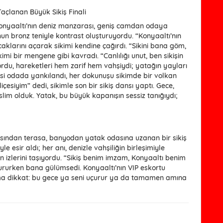
açlanan Büyük Sikiş Finali
Konyaaltı’nın deniz manzarası, geniş camdan odaya
n bronz teniyle kontrast oluşturuyordu. “Konyaaltı’nın
caklarını açarak sikimi kendine çağırdı. “Sikini bana göm,
imi bir mengene gibi kavradı. “Canlılığı unut, ben sikişin
yordu, hareketleri hem zarif hem vahşiydi; yatağın yayları
i odada yankılandı, her dokunuşu sikimde bir volkan
içesiyim” dedi, sikimle son bir sikiş dansı yaptı. Gece,
eslim olduk. Yatak, bu büyük kapanışın sessiz tanığıydı;
pısından terasa, banyodan yatak odasına uzanan bir sikiş
le esir aldı; her anı, denizle vahşiliğin birleşimiyle
in izlerini taşıyordu. “Sikiş benim imzam, Konyaaltı benim
ururken bana gülümsedi. Konyaaltı’nın VIP eskortu
. Ama dikkat: bu gece ya seni uçurur ya da tamamen amına