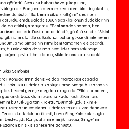
na götürdü. Sıcak su buharı havayı kaplıyor,
süzülüyordu. Banyonun mermer zemini ve lüks duşakabin,
edine dönüştü. “Su, benim sikiş krallığım” dedi, teni
a götürdü, emdi, yaladı; suyun sıcaklığı onun dudaklarının
 bir dalga etkisi yaratıyordu. “Beni sıradan sanma, ben
ırıltısını bastırdı. Duşta bana döndü, götünü sundu, “Sikini
 gibi içine aldı. Su çalkalandı, buhar yükseldi, inlemeleri
ndum, ama Simge’nin ritmi beni tamamen ele geçirdi.
kim, bu ıslak sikiş dansında hem lider hem takipçiydi.
tapınağına çevirdi; her damla, sikimle onun arasındaki
 Sikiş Senfonisi
kardı. Konyaaltı’nın deniz ve dağ manzarası aşağıda
ordu. Gökyüzü yıldızlarla kaplıydı, ama Simge bu sahnenin
i, çıplak bedeni geceye meydan okuyordu. “Sikini bana ver,
ğa yaslandı, bacaklarını sonuna kadar açtı. Sikim ona
emini bu tutkuya tanıklık etti. “Durmak yok, sikimle
ştü. Rüzgar inlemelerini yıldızlara taşıdı, sikim derinlere
 Terasın korkulukları titredi, hava Simge’nin kokusuyla
em besteciydi. Konyaaltı’nın enerjik havası, Simge’nin
e uzanan bir sikiş şaheserine dönüştü.