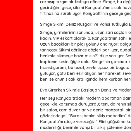
çarpışıp azgın bir fısıltıya döner. Simge, bu değ
geçirdiğim gece, sikimi Konyaaltı’nın sıcak ha
fırtınasına sürüklüyor. Konyaaltı’nın geceye geçi
Simge Sikimi Deniz Ruzgari ve Vahşi Tutkuyla El
Simge, yirmilerinin sonunda, uzun sarı saçları 
kadın. VIP eskort olarak o, Konyaaltı’nın sahil en
Uzun bacakları bir plaj yolunu andırıyor; dolgun
tanrıçası. Sikimi görünce gözleri parlıyor, dud
benimle sikmeye hazır mısın?” diye soruyor. Ses
kaptanın kesinliğiyle dolu. Simge’nin yanınd
hissediyorum; bu tezat, zevki uçsuz bir boyuta ta
yutuyor, götü beni esir alıyor, her hareketi zevk
ben ise onun sıcak krallığında hem kurban h
Eve Girerken Sikimle Başlayan Deniz ve Modern
Her şey Konyaaltı’daki modern apartman daires
gecelikle karşımda duruyordu; teni, dairenin ş
bir salon, cam duvarlar ve deniz manzaralı bir
gözlerindeydi. “Burası benim sikiş mabedim” de
Konyaaltı’nı ateşe vereceğiz.” Elini göğsüme k
modernliği, benimle vahşi bir sikiş şölenine döne