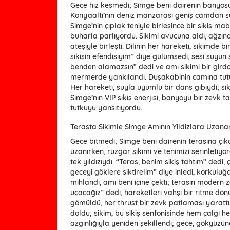
Gece hız kesmedi; Simge beni dairenin banyosu
Konyaaltı’nın deniz manzarası geniş camdan 
Simge’nin çıplak teniyle birleşince bir sikiş mab
buharla parlıyordu. Sikimi avucuna aldı, ağzın
ateşiyle birleşti. Dilinin her hareketi, sikimde
sikişin efendisiyim” diye gülümsedi, sesi suyun ş
benden alamazsın” dedi ve amı sikimi bir girdap
mermerde yankılandı. Duşakabinin camına tutu
Her hareketi, suyla uyumlu bir dans gibiydi; si
Simge’nin VIP sikiş enerjisi, banyoyu bir zevk 
tutkuyu yansıtıyordu.
Terasta Sikimle Simge Amının Yildizlara Uzanan
Gece bitmedi; Simge beni dairenin terasına çı
uzanırken, rüzgar sikimi ve tenimizi serinletiy
tek yıldızıydı. “Teras, benim sikiş tahtım” ded
geceyi göklere siktirelim” diye inledi, korkulu
mıhlandı, amı beni içine çekti; terasın modern z
uçacağız” dedi, hareketleri vahşi bir ritme dönü
gömüldü, her thrust bir zevk patlaması yarattı.
doldu; sikim, bu sikiş senfonisinde hem çalgı h
azgınlığıyla yeniden şekillendi; gece, gökyüzün