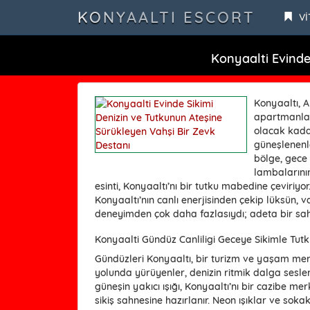
KONYAALTI ESCORT
Vİ
Konyaalti Evinde
Konyaaltı, A
apartmanları
olacak kadar
güneşlenenle
bölge, gece
lambalarının 
esinti, Konyaaltı’nı bir tutku mabedine çeviriyo
Konyaaltı’nın canlı enerjisinden çekip lüksün, va
deneyimden çok daha fazlasıydı; adeta bir sahi
Konyaalti Gündüz Canliligi Geceye Sikimle Tutk
Gündüzleri Konyaaltı, bir turizm ve yaşam merke
yolunda yürüyenler, denizin ritmik dalga sesler
güneşin yakıcı ışığı, Konyaaltı’nı bir cazibe mer
sikiş sahnesine hazırlanır. Neon ışıklar ve sok