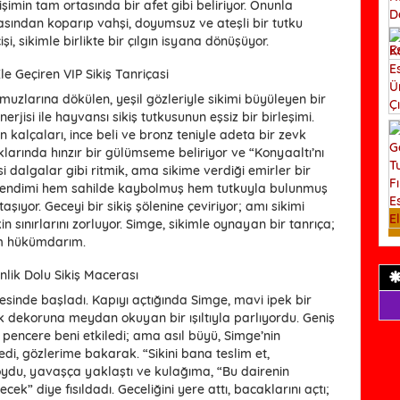
işimin tam ortasında bir afet gibi beliriyor. Onunla
vasından koparıp vahşi, doyumsuz ve ateşli bir tutku
şi, sikimle birlikte bir çılgın isyana dönüşüyor.
e Geçiren VIP Sikiş Tanriçasi
omuzlarına dökülen, yeşil gözleriyle sikimi büyüleyen bir
erjisi ile hayvansı sikiş tutkusunun eşsiz bir birleşimi.
 kalçaları, ince beli ve bronz teniyle adeta bir zevk
aklarında hınzır bir gülümseme beliriyor ve “Konyaaltı’nı
i dalgalar gibi ritmik, ama sikime verdiği emirler bir
a kendimi hem sahilde kaybolmuş hem tutkuyla bulunmuş
şıyor. Geceyi bir sikiş şölenine çeviriyor; amı sikimi
in sınırlarını zorluyor. Simge, sikimle oynayan bir tanrıça;
em hükümdarım.
lik Dolu Sikiş Macerası
inde başladı. Kapıyı açtığında Simge, mavi ipek bir
ık dekoruna meydan okuyan bir ışıltıyla parlıyordu. Geniş
 pencere beni etkiledi; ama asıl büyü, Simge’nin
di, gözlerime bakarak. “Sikini bana teslim et,
oydu, yavaşça yaklaştı ve kulağıma, “Bu dairenin
cek” diye fısıldadı. Geceliğini yere attı, bacaklarını açtı;