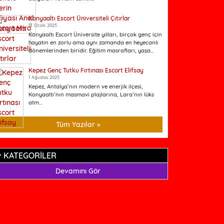
Konyaaltı Escort Üniversiteli Çıtırlar
13 Ocak 2025
Konyaaltı Escort Üniversite yılları, birçok genç için
hayatın en zorlu ama aynı zamanda en heyecanlı
dönemlerinden biridir. Eğitim masrafları, yaşa...
Kepez Genç Tutku Fırtınası Escort Elifsay
1 Ağustos 2025
Kepez, Antalya’nın modern ve enerjik ilçesi,
Konyaaltı’nın masmavi plajlarına, Lara’nın lüks
atm...
Tüm Yazılar »
KATEGORİLER
Devamını Gör