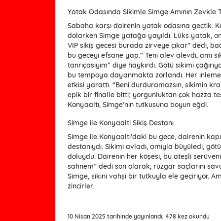
Yatak Odasında Sikimle Simge Amının Zevkle T
Sabaha karşı dairenin yatak odasına geçtik. 
dolarken Simge yatağa yayıldı. Lüks yatak, onu
VIP sikiş gecesi burada zirveye çıkar” dedi, ba
bu geceyi efsane yap.” Teni alev alevdi, amı sik
tanrıçasıyım” diye haykırdı. Götü sikimi çağırı
bu tempoya dayanmakta zorlandı. Her inlemes
etkisi yarattı. “Beni durduramazsın, sikimin kral
epik bir finalle bitti; yorgunluktan çok hazza t
Konyaaltı, Simge’nin tutkusuna boyun eğdi.
Simge ile Konyaalti Sikiş Destanı
Simge ile Konyaaltı’daki bu gece, dairenin ka
destanıydı. Sikimi avladı, amıyla büyüledi, götüy
doluydu. Dairenin her köşesi, bu ateşli serüven
sahnem” dedi son olarak, rüzgar saçlarını sav
Simge, sikini vahşi bir tutkuyla ele geçiriyor
zincirler.
10 Nisan 2025 tarihinde yayınlandı, 478 kez okundu