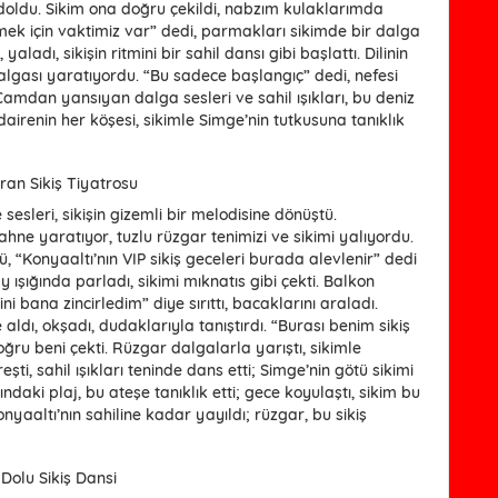
 doldu. Sikim ona doğru çekildi, nabzım kulaklarımda
ek için vaktimiz var” dedi, parmakları sikimde bir dalga
yaladı, sikişin ritmini bir sahil dansı gibi başlattı. Dilinin
dalgası yaratıyordu. “Bu sadece başlangıç” dedi, nefesi
 Camdan yansıyan dalga sesleri ve sahil ışıkları, bu deniz
airenin her köşesi, sikimle Simge’nin tutkusuna tanıklık
ran Sikiş Tiyatrosu
sesleri, sikişin gizemli bir melodisine dönüştü.
ahne yaratıyor, tuzlu rüzgar tenimizi ve sikimi yalıyordu.
“Konyaaltı’nın VIP sikiş geceleri burada alevlenir” dedi
 ışığında parladı, sikimi mıknatıs gibi çekti. Balkon
i bana zincirledim” diye sırıttı, bacaklarını araladı.
e aldı, okşadı, dudaklarıyla tanıştırdı. “Burası benim sikiş
ru beni çekti. Rüzgar dalgalarla yarıştı, sikimle
eşti, sahil ışıkları teninde dans etti; Simge’nin götü sikimi
ndaki plaj, bu ateşe tanıklık etti; gece koyulaştı, sikim bu
nyaaltı’nın sahiline kadar yayıldı; rüzgar, bu sikiş
Dolu Sikiş Dansi