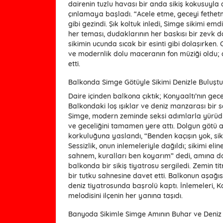
dairenin tuzlu havası bir anda sikiş kokusuyla
çınlamaya başladı. “Acele etme, geceyi fethetm
gibi gezindi. Şık koltuk inledi, Simge sikimi emdi, 
her teması, dudaklarının her baskısı bir zevk 
sikimin ucunda sıcak bir esinti gibi dolaşırken.
ve modernlik dolu maceranın fon müziği oldu; d
etti.
Balkonda Simge Götüyle Sikimi Denizle Buluştu
Daire içinden balkona çıktık; Konyaaltı’nın gece 
Balkondaki loş ışıklar ve deniz manzarası bir s
Simge, modern zeminde seksi adımlarla yürüdü, 
ve geceliğini tamamen yere attı. Dolgun götü ay
korkuluğuna yaslandı, “Benden kaçışın yok, sikin
Sessizlik, onun inlemeleriyle dağıldı; sikimi elin
sahnem, kuralları ben koyarım” dedi, amına doğ
balkonda bir sikiş tiyatrosu sergiledi. Zemin titr
bir tutku sahnesine davet etti. Balkonun aşağısı
deniz tiyatrosunda başrolü kaptı. İnlemeleri, Ko
melodisini ilçenin her yanına taşıdı.
Banyoda Sikimle Simge Amının Buhar ve Deniz 