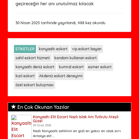
geçireceğin her anı unutulmaz kılacak
30 Nisan 2025 tarihinde yayınlandı, 488 kez okundu
ETİKETLER
konyaaltı eskort
vip eskort bayan
sahil eskort hizmeti
kondom kullanan eskort
konyaaltı deniz eskort
kumral eskort
esmer eskort
kızıl eskort
Akdeniz eskort deneyimi
özel eskort buluşması
En Çok Okunan Yazılar
Konyaaltı Elit Escort Nazlı Islak Am Tutkulu Ateşli
Güzel
20 Ocak 2026
Nazlı Konyaaltı sahilinin en gizli en yakıcı en ıslak sırrı
Antalya elit ...