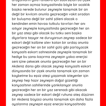
her zaman açmaz konyaaltında böyle bir sıcaklık
başka nerede bulunur zeyneple tanışmak bir an
değil bir kıvılcım onunla geçireceğin vakit sıradan
bir buluşma değil bir sahil şöleni olacak o
kendinden emin havası tutkulu tavırları her anı
ısıtıyor zeyneple konyaaltında geçireceğin her an
bir yaz ateşi gibi olacak bu tutku seni başka
diyarlara taşıyor ne duruyorsun zeynep sadece bir
eskort değil kalbine alev katan bir sırdaş onunla
geçireceğin her an bir sahil gülü gibi parlayacak
konyaaltı eskort sahnesinde zeyneple tanışmak bir
hediye bu şansı kaçırma zeynepin yakıcı enerjisi
seni içine çekecek onunla geçireceğin her an bir
Akdeniz dansı gibi olacak zeynep konyaaltı eskort
dünyasında bir çiçek onunla tanışmak için zaman
kaybetme bu eşsiz ateşi yaşamak isteyenler için
zeynep hep hazır zeynepin doğal güzelliği
konyaaltının sahillerinde yankılanıyor onunla
geçireceğin her an bir yaz serenadı gibi akacak
zeynep sadece bir eskort değil ruhuna ateş düşüren
bir Akdeniz büyüsü onunla tanışmak için daha fazla
oyalanma zeynepin eşsiz enerjisi konyaaltında