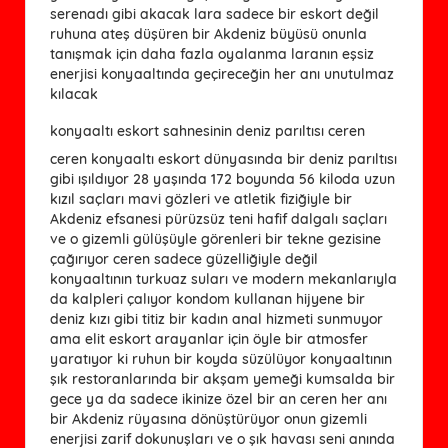
serenadı gibi akacak lara sadece bir eskort değil
ruhuna ateş düşüren bir Akdeniz büyüsü onunla
tanışmak için daha fazla oyalanma laranın eşsiz
enerjisi konyaaltında geçireceğin her anı unutulmaz
kılacak
konyaaltı eskort sahnesinin deniz parıltısı ceren
ceren konyaaltı eskort dünyasında bir deniz parıltısı
gibi ışıldıyor 28 yaşında 172 boyunda 56 kiloda uzun
kızıl saçları mavi gözleri ve atletik fiziğiyle bir
Akdeniz efsanesi pürüzsüz teni hafif dalgalı saçları
ve o gizemli gülüşüyle görenleri bir tekne gezisine
çağırıyor ceren sadece güzelliğiyle değil
konyaaltının turkuaz suları ve modern mekanlarıyla
da kalpleri çalıyor kondom kullanan hijyene bir
deniz kızı gibi titiz bir kadın anal hizmeti sunmuyor
ama elit eskort arayanlar için öyle bir atmosfer
yaratıyor ki ruhun bir koyda süzülüyor konyaaltının
şık restoranlarında bir akşam yemeği kumsalda bir
gece ya da sadece ikinize özel bir an ceren her anı
bir Akdeniz rüyasına dönüştürüyor onun gizemli
enerjisi zarif dokunuşları ve o şık havası seni anında