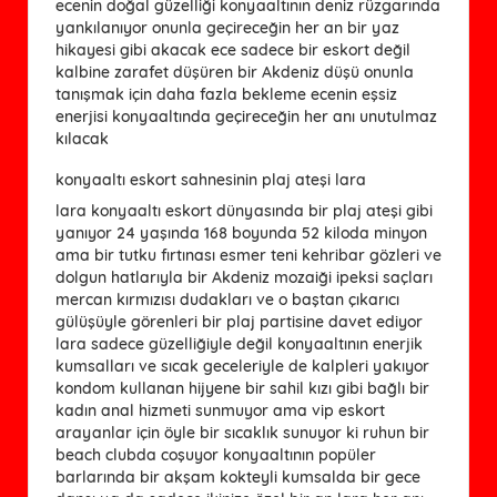
ecenin doğal güzelliği konyaaltının deniz rüzgarında
yankılanıyor onunla geçireceğin her an bir yaz
hikayesi gibi akacak ece sadece bir eskort değil
kalbine zarafet düşüren bir Akdeniz düşü onunla
tanışmak için daha fazla bekleme ecenin eşsiz
enerjisi konyaaltında geçireceğin her anı unutulmaz
kılacak
konyaaltı eskort sahnesinin plaj ateşi lara
lara konyaaltı eskort dünyasında bir plaj ateşi gibi
yanıyor 24 yaşında 168 boyunda 52 kiloda minyon
ama bir tutku fırtınası esmer teni kehribar gözleri ve
dolgun hatlarıyla bir Akdeniz mozaiği ipeksi saçları
mercan kırmızısı dudakları ve o baştan çıkarıcı
gülüşüyle görenleri bir plaj partisine davet ediyor
lara sadece güzelliğiyle değil konyaaltının enerjik
kumsalları ve sıcak geceleriyle de kalpleri yakıyor
kondom kullanan hijyene bir sahil kızı gibi bağlı bir
kadın anal hizmeti sunmuyor ama vip eskort
arayanlar için öyle bir sıcaklık sunuyor ki ruhun bir
beach clubda coşuyor konyaaltının popüler
barlarında bir akşam kokteyli kumsalda bir gece