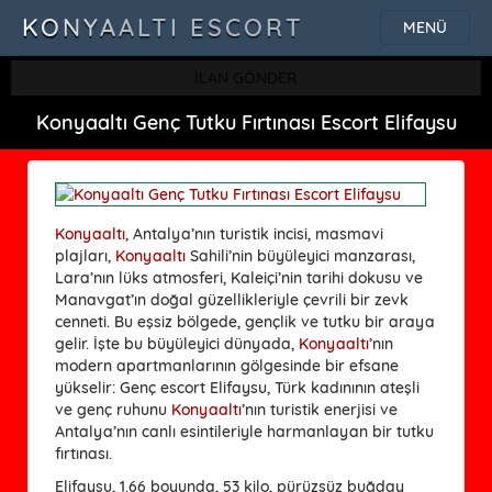
KONYAALTI ESCORT
MENÜ
İLAN GÖNDER
Konyaaltı Genç Tutku Fırtınası Escort Elifaysu
Konyaaltı
, Antalya’nın turistik incisi, masmavi
plajları,
Konyaaltı
Sahili’nin büyüleyici manzarası,
Lara’nın lüks atmosferi, Kaleiçi’nin tarihi dokusu ve
Manavgat’ın doğal güzellikleriyle çevrili bir zevk
cenneti. Bu eşsiz bölgede, gençlik ve tutku bir araya
gelir. İşte bu büyüleyici dünyada,
Konyaaltı
’nın
modern apartmanlarının gölgesinde bir efsane
yükselir: Genç escort Elifaysu, Türk kadınının ateşli
ve genç ruhunu
Konyaaltı
’nın turistik enerjisi ve
Antalya’nın canlı esintileriyle harmanlayan bir tutku
fırtınası.
Elifaysu, 1.66 boyunda, 53 kilo, pürüzsüz buğday