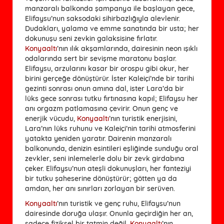
manzaralı balkonda şampanya ile başlayan gece,
Elifaysu’nun saksodaki sihirbazlığıyla alevlenir.
Dudakları, yalama ve emme sanatında bir usta; her
dokunuşu seni zevkin galaksisine fırlatır.
Konyaaltı
’nın ılık akşamlarında, dairesinin neon ışıklı
odalarında sert bir sevişme maratonu başlar.
Elifaysu, arzularını kasar bir orospu gibi okur, her
birini gerçeğe dönüştürür. İster Kaleiçi’nde bir tarihi
gezinti sonrası onun amına dal, ister Lara’da bir
lüks gece sonrası tutku fırtınasına kapıl; Elifaysu her
anı orgazm patlamasına çevirir. Onun genç ve
enerjik vücudu,
Konyaaltı
’nın turistik enerjisini,
Lara’nın lüks ruhunu ve Kaleiçi’nin tarihi atmosferini
yatakta yeniden yaratır. Dairenin manzaralı
balkonunda, denizin esintileri eşliğinde sunduğu oral
zevkler, seni inlemelerle dolu bir zevk girdabına
çeker. Elifaysu’nun ateşli dokunuşları, her fanteziyi
bir tutku şaheserine dönüştürür; götten ya da
amdan, her anı sınırları zorlayan bir serüven.
Konyaaltı
’nın turistik ve genç ruhu, Elifaysu’nun
dairesinde doruğa ulaşır. Onunla geçirdiğin her an,
sadece fiziksel bir tatmin değil,
Konyaaltı
’nın