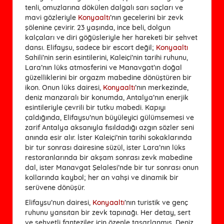
tenli, omuzlarına dökülen dalgalı sarı saçları ve
mavi gözleriyle
Konyaaltı
’nın gecelerini bir zevk
şölenine çevirir. 23 yaşında, ince beli, dolgun
kalçaları ve diri göğüsleriyle her hareketi bir şehvet
dansı. Elifaysu, sadece bir escort değil;
Konyaaltı
Sahili’nin serin esintilerini, Kaleiçi’nin tarihi ruhunu,
Lara’nın lüks atmosferini ve Manavgat’ın doğal
güzelliklerini bir orgazm mabedine dönüştüren bir
ikon. Onun lüks dairesi,
Konyaaltı
’nın merkezinde,
deniz manzaralı bir konumda, Antalya’nın enerjik
esintileriyle çevrili bir tutku mabedi. Kapıyı
çaldığında, Elifaysu’nun büyüleyici gülümsemesi ve
zarif Antalya aksanıyla fısıldadığı azgın sözler seni
anında esir alır. İster Kaleiçi’nin tarihi sokaklarında
bir tur sonrası dairesine süzül, ister Lara’nın lüks
restoranlarında bir akşam sonrası zevk mabedine
dal, ister Manavgat Şelalesi’nde bir tur sonrası onun
kollarında kaybol; her an vahşi ve dinamik bir
serüvene dönüşür.
Elifaysu’nun dairesi,
Konyaaltı
’nın turistik ve genç
ruhunu yansıtan bir zevk tapınağı. Her detay, sert
ve şehvetli fanteziler için özenle tasarlanmış. Deniz