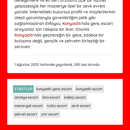
deneyimlere ve en sert arzulara açık bir hizmet
yelpazesiyle her müşteriye özel bir zevk evreni
yaratır. İnternetteki kusursuz profili ve müşterilerinin
ateşli yorumlarıyla güvenilirliğini çelik gibi
sağlamlaştıran Elifaysu,
Konyaaltı
’nda genç escort
arayanlar için rakipsiz bir ikon. Onunla
Konyaaltı
’nda geçireceğin bir gece, sadece bir
buluşma değil, gençlik ve şehvetin birleştiği bir
serüven.
1 Ağustos 2025 tarihinde yayınlandı, 505 kez okundu
ETİKETLER
konyaaltı genç escort
konyaaltı escort
antalya escort
lara escort
kaleiçi escort
manavgat escort
tutku escort
zevk escort
şehvet escort
çıtır escort