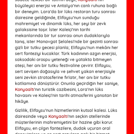
büyüleyici enerjisi ve Antalya’nın canlı ruhuna bağlı
bir deneyim. Lara’da bir lüks restoran turu sonrası
dairesine geldiğinde, Elifaysu’nun sunduğu
mahremiyet ve dinamik lüks, her şeyi bir zevk
galaksisine taşır. İster Kaleiçi’nin tarihi
mekanlarında bir tur sonrası onun dudaklarıyla
tanış, ister Manavgat Şelalesi’nde bir gezinti sonrası
gizli bir tutku gecesi planla; Elifaysu’nun mekânı her
sert fanteziyi kucaklar. Türk kadınının azgın enerjisi,
saksodaki orospu yeteneği ve yatakta bitmeyen
ateşi, her anı bir tutku festivaline çevirir. Elifaysu,
sert sevişen doğasıyla ve şehvet yakan enerjisiyle
seni zevkin stratosferine fırlatır, her anı bir tutku
katliamına dönüştürür. Onunla geçirdiğin her saniye,
Konyaaltı
’nın turistik cazibesini, Lara’nın lüks
havasını ve Kaleiçi’nin tarihi atmosferini yansıtan bir
hikâye.
Gizlilik, Elifaysu’nun hizmetlerinin kutsal kalesi. Lüks
dairesinde veya
Konyaaltı
’nın seçkin otellerinde
müşterilerinin mahremiyetini bir hazine gibi korur.
Elifaysu, en çılgın fantezilere, dudak uçuran oral