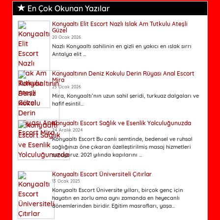
En Çok Okunan Yazılar
Konyaaltı Elit Escort Nazlı Islak Am Tutkulu Ateşli
Güzel
20 Ocak 2026
Nazlı Konyaaltı sahilinin en gizli en yakıcı en ıslak sırrı
Antalya elit ...
Konyaaltının Deniz Kokulu Derin Rüyası Anal Escort
Mira
23 Ocak 2026
Mira, Konyaaltı’nın uzun sahil şeridi, turkuaz dalgaları ve
hafif esintil...
Konyaaltı Escort Sağlık ve Esenlik Yolculuğunuzda
24 Aralık 2024
Konyaaltı Escort Bu canlı semtinde, bedensel ve ruhsal
sağlığınızı öne çıkaran özelleştirilmiş masaj hizmetleri
sunuyoruz. 2021 yılında kapılarını ...
Konyaaltı Escort Üniversiteli Çıtırlar
13 Ocak 2025
Konyaaltı Escort Üniversite yılları, birçok genç için
hayatın en zorlu ama aynı zamanda en heyecanlı
dönemlerinden biridir. Eğitim masrafları, yaşa...