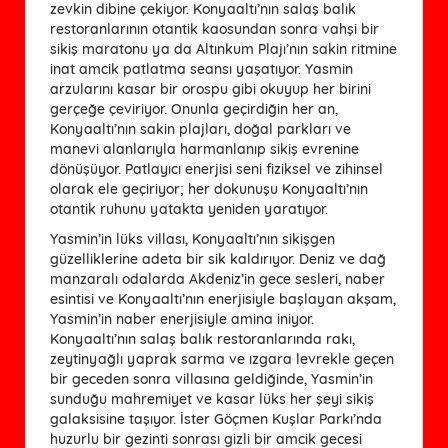
zevkin dibine çekiyor. Konyaaltı’nın salaş balık
restoranlarının otantik kaosundan sonra vahşi bir
sikiş maratonu ya da Altınkum Plajı’nın sakin ritmine
inat amcik patlatma seansı yaşatıyor. Yasmin
arzularını kasar bir orospu gibi okuyup her birini
gerçeğe çeviriyor. Onunla geçirdiğin her an,
Konyaaltı’nın sakin plajları, doğal parkları ve
manevi alanlarıyla harmanlanıp sikiş evrenine
dönüşüyor. Patlayıcı enerjisi seni fiziksel ve zihinsel
olarak ele geçiriyor; her dokunuşu Konyaaltı’nın
otantik ruhunu yatakta yeniden yaratıyor.
Yasmin’in lüks villası, Konyaaltı’nın sikişgen
güzelliklerine adeta bir sik kaldırıyor. Deniz ve dağ
manzaralı odalarda Akdeniz’in gece sesleri, naber
esintisi ve Konyaaltı’nın enerjisiyle başlayan akşam,
Yasmin’in naber enerjisiyle amina iniyor.
Konyaaltı’nın salaş balık restoranlarında rakı,
zeytinyağlı yaprak sarma ve ızgara levrekle geçen
bir geceden sonra villasına geldiğinde, Yasmin’in
sunduğu mahremiyet ve kasar lüks her şeyi sikiş
galaksisine taşıyor. İster Göçmen Kuşlar Parkı’nda
huzurlu bir gezinti sonrası gizli bir amcik gecesi