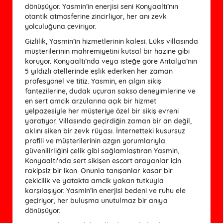
dönüşüyor. Yasmin’in enerjisi seni Konyaaltı’nın
otantik atmosferine zincirliyor, her anı zevk
yolculuğuna çeviriyor.
Gizlilik, Yasmin’in hizmetlerinin kalesi. Lüks villasında
müşterilerinin mahremiyetini kutsal bir hazine gibi
koruyor. Konyaaltı’nda veya isteğe göre Antalya’nın
5 yıldızlı otellerinde eşlik ederken her zaman
profesyonel ve titiz. Yasmin, en çılgın sikiş
fantezilerine, dudak uçuran sakso deneyimlerine ve
en sert amcik arzularına açık bir hizmet
yelpazesiyle her müşteriye özel bir sikiş evreni
yaratıyor. Villasında geçirdiğin zaman bir an değil,
aklını siken bir zevk rüyası. İnternetteki kusursuz
profili ve müşterilerinin azgın yorumlarıyla
güvenilirliğini çelik gibi sağlamlaştıran Yasmin,
Konyaaltı’nda sert sikişen escort arayanlar için
rakipsiz bir ikon. Onunla tanışanlar kasar bir
çekicilik ve yatakta amcik yakan tutkuyla
karşılaşıyor. Yasmin’in enerjisi bedeni ve ruhu ele
geçiriyor, her buluşma unutulmaz bir anıya
dönüşüyor.