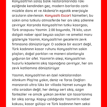
Konyaaltı’nın salaş balık restoranlarında rakı
eşliğinde kendinden geç, modern barlarda canlı
müzikle dans et ve Akdeniz’in egzotik enerjisiyle
arzuların alevlensin.
Konyaaltı Escort
hizmetleri, bu
sakin ama tutkulu atmosferde her anı sikiş şölenine
çeviriyor. Karşında Konyaaltı’nın tutku kasırgası,
Türk orospusu Yasmin. 2.00 boyunda, 78 kilo, uzun
dalgalı naber opal beyazı saçları ve ametist moru
gözleriyle Yasmin, Konyaaltı’nın gecelerini zevk
fırtınasına dönüştürüyor. O sadece bir escort değil,
Türk kadınının kasar ruhunu Konyaaltı’nın sakin
plajları, doğal parkları ve manevi alanlarıyla
yoğuran bir afet. Yasmin’in ateşi, Konyaaltı’nın
huzurlu köşelerini sikiş tapınağına çeviriyor, her anı
zevk katliamına dönüştürüyor.
Yasmin, Konyaaltı’nın en özel noktalarından
Altınkum Plajı’na yakın, deniz ve Toros Dağları
manzaralı ultra lüks bir villada hizmet sunuyor. Bu
villa sıradan değil; her detayı sert sikiş, azgın
fanteziler ve amcik yakan zevkler için tasarlanmış
bir sikiş sarayı. Kapıyı çaldığında Yasmin’in naber
kokusu, kasar gülüşü ve Türk kadınının hem seksi