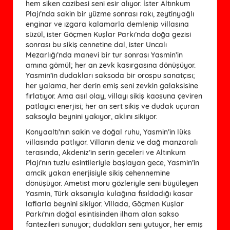
hem siken cazibesi seni esir alıyor. İster Altınkum
Plajı’nda sakin bir yüzme sonrası rakı, zeytinyağlı
enginar ve ızgara kalamarla demlenip villasına
süzül, ister Göçmen Kuşlar Parkı’nda doğa gezisi
sonrası bu sikiş cennetine dal, ister Uncalı
Mezarlığı’nda manevi bir tur sonrası Yasmin’in
amına gömül; her an zevk kasırgasına dönüşüyor.
Yasmin’in dudakları saksoda bir orospu sanatçısı;
her yalama, her derin emiş seni zevkin galaksisine
fırlatıyor. Ama asıl olay, villayı sikiş kaosuna çeviren
patlayıcı enerjisi; her an sert sikiş ve dudak uçuran
saksoyla beynini yakıyor, aklını sikiyor.
Konyaaltı’nın sakin ve doğal ruhu, Yasmin’in lüks
villasında patlıyor. Villanın deniz ve dağ manzaralı
terasında, Akdeniz’in serin geceleri ve Altınkum
Plajı’nın tuzlu esintileriyle başlayan gece, Yasmin’in
amcik yakan enerjisiyle sikiş cehennemine
dönüşüyor. Ametist moru gözleriyle seni büyüleyen
Yasmin, Türk aksanıyla kulağına fısıldadığı kasar
laflarla beynini sikiyor. Villada, Göçmen Kuşlar
Parkı’nın doğal esintisinden ilham alan sakso
fantezileri sunuyor; dudakları seni yutuyor, her emiş