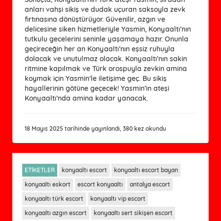
anları vahşi sikiş ve dudak uçuran saksoyla zevk
fırtınasına dönüştürüyor. Güvenilir, azgın ve
delicesine siken hizmetleriyle Yasmin, Konyaaltı’nın
tutkulu gecelerini seninle yaşamaya hazır. Onunla
geçireceğin her an Konyaaltı’nın eşsiz ruhuyla
dolacak ve unutulmaz olacak. Konyaaltı’nın sakin
ritmine kapılmak ve Türk orospuyla zevkin amina
koymak için Yasmin’le iletişime geç. Bu sikiş
hayallerinin götüne geçecek! Yasmin’in ateşi
Konyaaltı’nda amina kadar yanacak.
18 Mayıs 2025 tarihinde yayınlandı, 380 kez okundu
ETİKETLER
konyaaltı escort
konyaaltı escort bayan
konyaaltı eskort
escort konyaaltı
antalya escort
konyaaltı türk escort
konyaaltı vip escort
konyaaltı azgın escort
konyaaltı sert sikişen escort