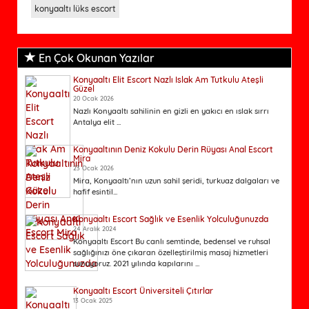
konyaaltı lüks escort
En Çok Okunan Yazılar
Konyaaltı Elit Escort Nazlı Islak Am Tutkulu Ateşli
Güzel
20 Ocak 2026
Nazlı Konyaaltı sahilinin en gizli en yakıcı en ıslak sırrı
Antalya elit ...
Konyaaltının Deniz Kokulu Derin Rüyası Anal Escort
Mira
23 Ocak 2026
Mira, Konyaaltı’nın uzun sahil şeridi, turkuaz dalgaları ve
hafif esintil...
Konyaaltı Escort Sağlık ve Esenlik Yolculuğunuzda
24 Aralık 2024
Konyaaltı Escort Bu canlı semtinde, bedensel ve ruhsal
sağlığınızı öne çıkaran özelleştirilmiş masaj hizmetleri
sunuyoruz. 2021 yılında kapılarını ...
Konyaaltı Escort Üniversiteli Çıtırlar
13 Ocak 2025