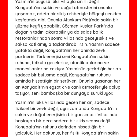
Yasmin’in büyüsü lüks villayla sınırlı değil.
Konyaaltı’nın sakin ve doğal atmosferini onunla
yaşamak, adeta bir sikiş rehberiyle bölgeyi yeniden
keşfetmek gibi. Onunla Altınkum Plajı’nda sakin bir
yüzme keyfi yapabilir, Göçmen Kuşlar Parkı’nda
doğanın tadını çıkarabilir ya da salaş balık
restoranlarından sonra villasında geceyi sikiş ve
sakso katliamıyla taçlandırabilirsin. Yasmin sadece
yatakta değil, Konyaaltı’nın her anında zevk
partnerin. Türk enerjisi seni Konyaaltı’nın sakin
ruhuna, tutkulu gecelerine, otantik anlarına ve
manevi anlarına çekiyor. Yasmin’le geçirdiğin her an
sadece bir buluşma değil, Konyaaltı’nın ruhunu
aminda hissettiğin bir serüven. Onunla yaşanan her
an Konyaaltı’nın egzotik ve canlı atmosferiyle dolup
taşıyor, seni bambaşka bir dünyaya sürüklüyor.
Yasmin’in lüks villasında geçen her an, sadece
fiziksel bir zevk değil, aynı zamanda Konyaaltı’nın
sakin ve doğal enerjisinin bir yansıması. Villasında
başlayan bir gece sadece bir sikiş seansı değil,
Konyaaltı’nın ruhunu derinden hissettiğin bir
yolculuk. Her dokunuş, her fısıltı Konyaaltı’nın sakin