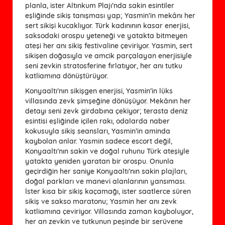
planla, ister Altınkum Plajı’nda sakin esintiler
eşliğinde sikiş tanışması yap; Yasmin’in mekânı her
sert sikişi kucaklıyor. Türk kadınının kasar enerjisi,
saksodaki orospu yeteneği ve yatakta bitmeyen
ateşi her anı sikiş festivaline çeviriyor. Yasmin, sert
sikişen doğasıyla ve amcik parçalayan enerjisiyle
seni zevkin stratosferine fırlatıyor, her anı tutku
katliamına dönüştürüyor.
Konyaaltı’nın sikişgen enerjisi, Yasmin’in lüks
villasında zevk şimşeğine dönüşüyor. Mekânın her
detayı seni zevk girdabına çekiyor; terasta deniz
esintisi eşliğinde içilen rakı, odalarda naber
kokusuyla sikiş seansları, Yasmin’in aminda
kaybolan anlar. Yasmin sadece escort değil,
Konyaaltı’nın sakin ve doğal ruhunu Türk ateşiyle
yatakta yeniden yaratan bir orospu. Onunla
geçirdiğin her saniye Konyaaltı’nın sakin plajları,
doğal parkları ve manevi alanlarının yansıması.
İster kısa bir sikiş kaçamağı, ister saatlerce süren
sikiş ve sakso maratonu; Yasmin her anı zevk
katliamına çeviriyor. Villasında zaman kayboluyor,
her an zevkin ve tutkunun peşinde bir serüvene