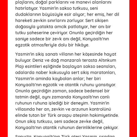
plajlarını, doğal parklarını ve manevi alanlarını
hatırlatıyor. Yasmin’in sakso tutkusu, seni
dudaklarının büyüsüyle esir alıyor; her emiş, her dil
hareketi zevkin sınırlarını zorluyor. Sert sikişen
doğasıyla yatakta amcik patlatıyor, her anı bir
tutku şaheserine çeviriyor. Onunla geçirdiğin her
saniye sadece bir zevk anı değil, Konyaaltı’nın
egzotik atmosferiyle dolu bir hikâye.
Yasmin’in sikiş sanatı villanın her köşesinde hayat
buluyor. Deniz ve dağ manzaralı terasta Altınkum
Plajı esintileri eşliğinde başlayan sakso seansları,
odalarda naber kokusuyla sert sikiş maratonları,
Yasmin’in aminda kaybolan anlar; her biri
Konyaaltı’nın egzotik ve otantik ruhunu yansıtıyor.
Onunla geçirdiğin zaman, sadece bedensel bir
tatmin değil, aynı zamanda Konyaaltı’nın canlı
ruhunun ruhuna işlediği bir deneyim. Yasmin’in
villasında her an, zevkin ve arzunun kontrolünü
elinde tutan bir Türk orospu ateşinin hakimiyetinde.
Onun sikiş tutkusu, seni sadece zevke değil,
Konyaaltı’nın otantik ruhunun derinliklerine çekiyor.
Sonuçta, Konyaaltı’nın Türk ateşi Yasmin, sıradan