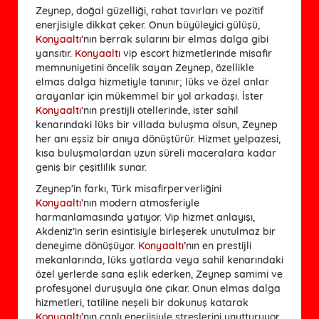
Zeynep, doğal güzelliği, rahat tavırları ve pozitif
enerjisiyle dikkat çeker. Onun büyüleyici gülüşü,
Konyaaltı
’nın berrak sularını bir elmas dalga gibi
yansıtır.
Konyaaltı
vip escort hizmetlerinde misafir
memnuniyetini öncelik sayan Zeynep, özellikle
elmas dalga hizmetiyle tanınır; lüks ve özel anlar
arayanlar için mükemmel bir yol arkadaşı. İster
Konyaaltı
’nın prestijli otellerinde, ister sahil
kenarındaki lüks bir villada buluşma olsun, Zeynep
her anı eşsiz bir anıya dönüştürür. Hizmet yelpazesi,
kısa buluşmalardan uzun süreli maceralara kadar
geniş bir çeşitlilik sunar.
Zeynep’in farkı, Türk misafirperverliğini
Konyaaltı
’nın modern atmosferiyle
harmanlamasında yatıyor. Vip hizmet anlayışı,
Akdeniz’in serin esintisiyle birleşerek unutulmaz bir
deneyime dönüşüyor.
Konyaaltı
’nın en prestijli
mekanlarında, lüks yatlarda veya sahil kenarındaki
özel yerlerde sana eşlik ederken, Zeynep samimi ve
profesyonel duruşuyla öne çıkar. Onun elmas dalga
hizmetleri, tatiline neşeli bir dokunuş katarak
Konyaaltı
’nın canlı enerjisiyle streslerini unutturuyor.