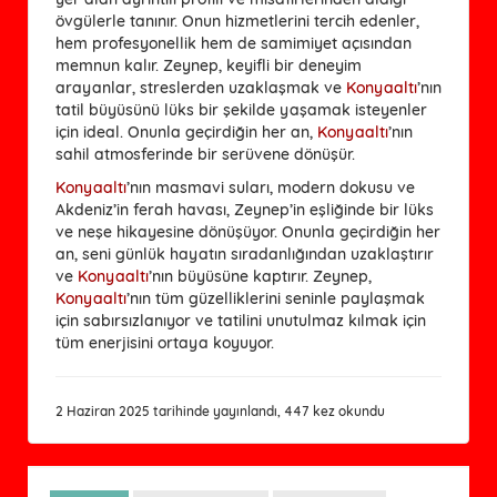
övgülerle tanınır. Onun hizmetlerini tercih edenler,
hem profesyonellik hem de samimiyet açısından
memnun kalır. Zeynep, keyifli bir deneyim
arayanlar, streslerden uzaklaşmak ve
Konyaaltı
’nın
tatil büyüsünü lüks bir şekilde yaşamak isteyenler
için ideal. Onunla geçirdiğin her an,
Konyaaltı
’nın
sahil atmosferinde bir serüvene dönüşür.
Konyaaltı
’nın masmavi suları, modern dokusu ve
Akdeniz’in ferah havası, Zeynep’in eşliğinde bir lüks
ve neşe hikayesine dönüşüyor. Onunla geçirdiğin her
an, seni günlük hayatın sıradanlığından uzaklaştırır
ve
Konyaaltı
’nın büyüsüne kaptırır. Zeynep,
Konyaaltı
’nın tüm güzelliklerini seninle paylaşmak
için sabırsızlanıyor ve tatilini unutulmaz kılmak için
tüm enerjisini ortaya koyuyor.
2 Haziran 2025 tarihinde yayınlandı, 447 kez okundu